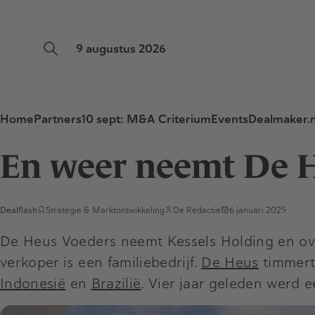
9 augustus 2026
Home
Partners
10 sept: M&A Criterium
Events
Dealmaker.n
En weer neemt De H
Dealflash
Strategie & Marktontwikkeling
De Redactie
6 januari 2025
De Heus Voeders neemt Kessels Holding en o
verkoper is een familiebedrijf.
De Heus
timmert
Indonesië
en
Brazilië
. Vier jaar geleden werd 