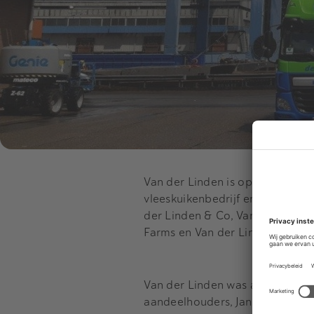
Van der Linden is opgericht in 
vleeskuikenbedrijf en een vleesku
der Linden & Co, Van der Linde
Farms en Van der Linden Poultry
Van der Linden was al geruime t
aandeelhouders, Jan en Geert Kes