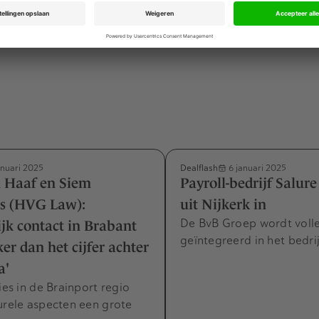
broers hebben verdiend met de deal is niet bekendgemaakt
Dealflash
anuari 2025
6 januari 2025
n Haaf en Siem
Payroll-bedrijf Salure 
ts (HVG Law):
uit Nijkerk in
De BvB Groep wordt voll
ijk contact in Brabant
geïntegreerd in het bedri
ker dan het cijfer achter
a'
ties in de Brainport regio
urele aspecten een grote