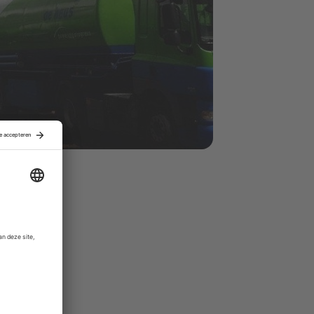
titeiten (Van
Poultry
uurders en
ctiviteiten.