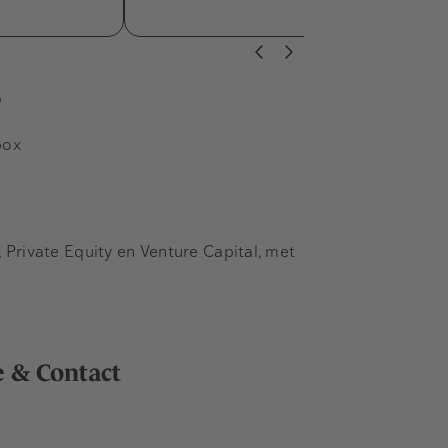
s
box
Private Equity en Venture Capital, met
e & Contact