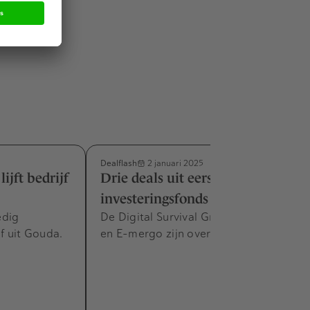
.
Dealflash
2 januari 2025
lijft bedrijf
Drie deals uit eerste
investeringsfonds Lexar Partners
edig
De Digital Survival Group, Cloudiction
jf uit Gouda.
en E-mergo zijn overgenomen.