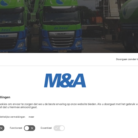
1876. Het bedrijf runt zowel een mengvoederfabriek als een
ikenslachterij. De activiteiten zijn ondergebracht in vijf en
n & Co Beheer, Van der Linden Diervoeders, Van der Linden 
 Products).
Advertentie
ijd op zoek naar geschikte opvolging voor de huidige best
sels. Geert blijft als operationeel directeur voor de slachta