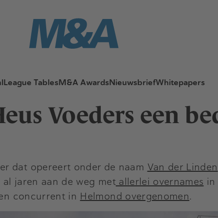
l
League Tables
M&A Awards
Nieuwsbrief
Whitepapers
eus Voeders een bed
ver dat opereert onder de naam
Van der Linden
 al jaren aan de weg met
allerlei overnames
in
een concurrent in
Helmond overgenomen
.