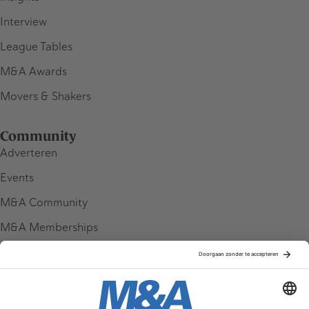
Interview
League Tables
M&A Awards
Movers & Shakers
Community
Adverteren
Events
M&A Community
M&A Memberships
League Tables
M&A Magazine
Partners