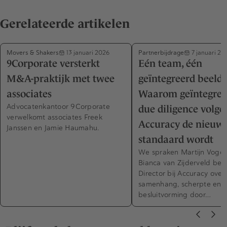
Gerelateerde artikelen
Movers & Shakers
Partnerbijdrage
13 januari 2026
7 januari 20
9Corporate versterkt
Eén team, één
M&A-praktijk met twee
geïntegreerd beeld 
associates
Waarom geïntegree
Advocatenkantoor 9Corporate
due diligence volge
verwelkomt associates Freek
Accuracy de nieuw
Janssen en Jamie Haumahu.
standaard wordt
We spraken Martijn Vogel
Bianca van Zijderveld bei
Director bij Accuracy over
samenhang, scherpte en 
besluitvorming door…