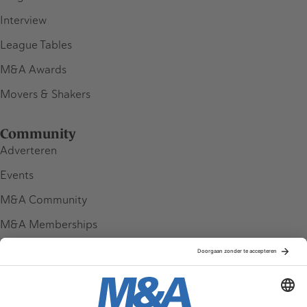
Interview
League Tables
M&A Awards
Movers & Shakers
Community
Adverteren
Events
M&A Community
M&A Memberships
League Tables
M&A Magazine
Partners