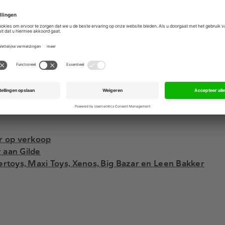
ction support) en
Citigate First Financial
(pr/communicatie)
Advertentie
kent niet dat Blokker uiteindelijk helemaal uit het straatbe
gie van het retailconcern is volgens financieel directeur J
edrijf zit niet alleen in e-commerce, maar ook in winkels en 
 als een product niet in de winkel ligt. Dat is een andere
elopen najaar in
CFO Magazine
.
or op verkoop
 aan Gilde
ertoys, Maxi Toys, Xenos, Big Bazar en Leen Bakker