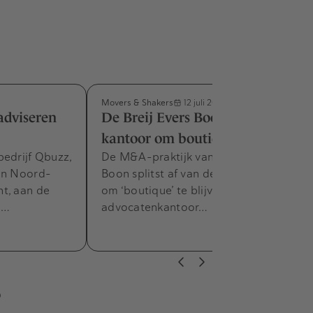
Movers & Shakers
12 juli 2017
adviseren
De Breij Evers Boon splitst
kantoor om boutique te blijven
bedrijf Qbuzz,
De M&A-praktijk van De Breij Evers
in Noord-
Boon splitst af van de litigationpraktijk
t, aan de
om ‘boutique’ te blijven. Dat meldt het
t…
advocatenkantoor…
s