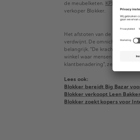
de meubelketen.
KPMG
(transa
verkoper Blokker.
Het afstoten van de winkels bete
verdwijnt. De omnichannel-strate
belangrijk. "De kracht van ons b
winkel waar mensen kunnen kopen
klantbenadering", zei Visser afg
Lees ook:
Blokker bereidt Big Bazar vo
Blokker verkoopt Leen Bakker
Blokker zoekt kopers voor Int