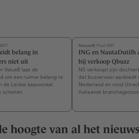
Nieuws
 2017
13 juli 2017
eidt belang in
ING en NautaDutilh 
s niet uit
bij verkoop Qbuzz
r Value8 laat de
NS verkoopt zijn dochter
id om een ruimer belang te
dat busvervoer aanbiedt 
in de Leidse kaaswinkel
Nederland en rond Utrech
 schieten.
Italiaanse branchegenoo
 de hoogte van al het nieuw