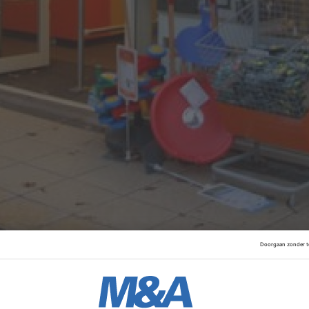
g Leen Bakker al te verkopen aan investeerder
Gilde Equit
or
Simmons & Simmons
loodste Gilde naar het meerderheid