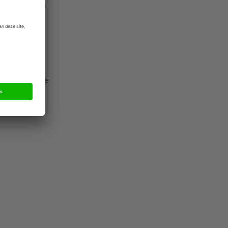
 adviseerden
eld
eroen Visser
kiosken in de