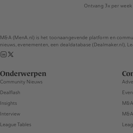
Ontvang 3x per week d
M&A (MenA.nl) is het toonaangevende platform en communit
nieuws, evenementen, een dealdatabase (Dealmaker.nl), L
Onderwerpen
Co
Community Nieuws
Adve
Dealflash
Even
Insights
M&A
Interview
M&A
League Tables
Leag