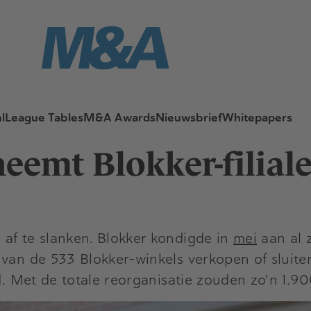
l
League Tables
M&A Awards
Nieuwsbrief
Whitepapers
eemt Blokker-filial
af te slanken. Blokker kondigde in
mei
aan al z
0 van de 533 Blokker-winkels verkopen of slu
nd. Met de totale reorganisatie zouden zo'n 1.