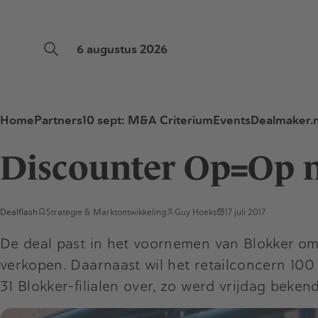
6 augustus 2026
Home
Partners
10 sept: M&A Criterium
Events
Dealmaker.n
Discounter Op=Op n
Dealflash
Strategie & Marktontwikkeling
Guy Hoeks
17 juli 2017
De deal past in het voornemen van Blokker om 
verkopen. Daarnaast wil het retailconcern 10
31 Blokker-filialen over, zo werd vrijdag beke