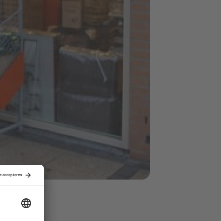
y
sbelang in