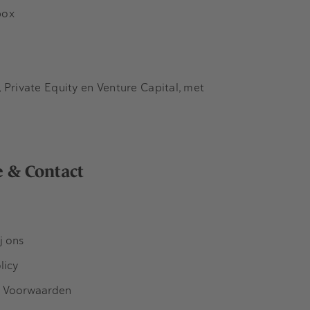
box
Private Equity en Venture Capital, met
e & Contact
j ons
licy
 Voorwaarden