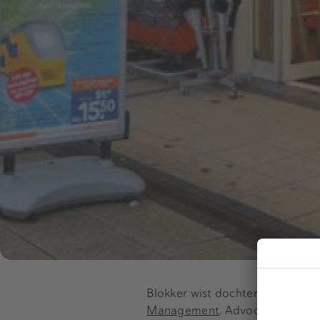
Blokker wist dochterondernemin
Management
. Advocatenkanto