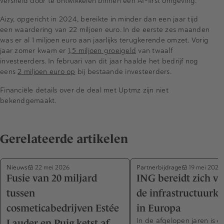
versneld door te ontwikkelen binnen een AI-first omgeving.
Aizy, opgericht in 2024, bereikte in minder dan een jaar tijd
een waardering van 22 miljoen euro. In de eerste zes maanden
was er al 1 miljoen euro aan jaarlijks terugkerende omzet. Vorig
jaar zomer kwam er
1,5 miljoen groeigeld
van twaalf
investeerders. In februari van dit jaar haalde het bedrijf nog
eens
2 miljoen euro op
bij bestaande investeerders.
Financiële details over de deal met Uptmz zijn niet
bekendgemaakt.
Gerelateerde artikelen
Nieuws
Partnerbijdrage
22 mei 2026
19 mei 2026
Fusie van 20 miljard
ING bereidt zich vo
tussen
de infrastructuurk
cosmeticabedrijven Estée
in Europa
In de afgelopen jaren is e
Lauder en Puig ketst af