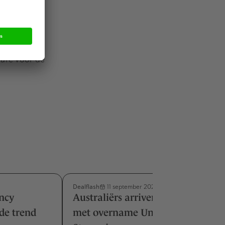
Healthcare
r jongeren
 biedt de
ware voor de
Dealflash
11 september 2025
ncy
Australiërs arriveren in Europa
de trend
met overname Unified