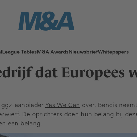
l
League Tables
M&A Awards
Nieuwsbrief
Whitepapers
drijf dat Europees w
 ggz-aanbieder
Yes We Can
over. Bencis neemt
verwierf. De oprichters doen hun belang bij de
en een belang.