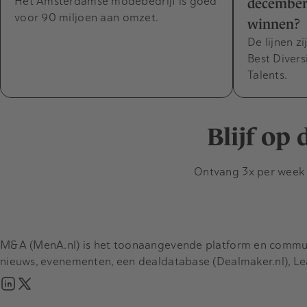
Het Amsterdamse modebedrijf is goed
december
voor 90 miljoen aan omzet.
winnen?
De lijnen z
Best Divers
Talents.
Blijf op
Ontvang 3x per week d
M&A (MenA.nl) is het toonaangevende platform en communit
nieuws, evenementen, een dealdatabase (Dealmaker.nl), L