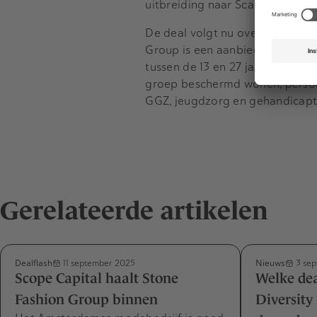
uitbreiding naar Scandinavische
De deal volgt nu overnamewa
Group is een aanbieder van spe
tussen de 13 en 27 jaar met ps
groep beschermd wonen, persoon
GGZ, jeugdzorg en gehandicapt
Gerelateerde artikelen
Dealflash
Nieuws
11 september 2025
3 sep
Scope Capital haalt Stone
Welke dea
Fashion Group binnen
Diversity