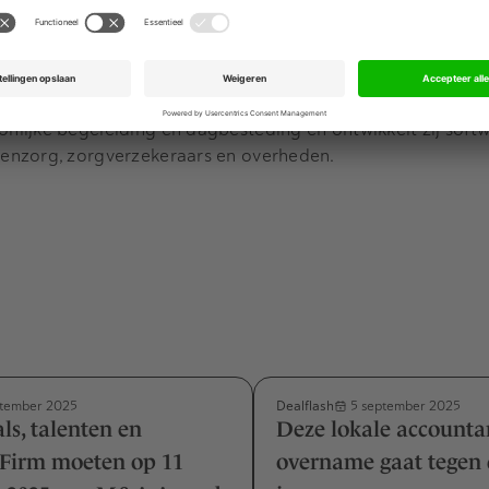
 landen.
akhond ACM de overname heeft
goedgekeurd
. Yes We Can 
cialistische geestelijke gezondheidszorg en jeugdzorg voo
ychische problemen, verslavingen of gedragsproblemen. Ook
lijke begeleiding en dagbesteding en ontwikkelt zij soft
enzorg, zorgverzekeraars en overheden.
Dealflash
tember 2025
5 september 2025
ls, talenten en
Deze lokale accounta
 Firm moeten op 11
overname gaat tegen 