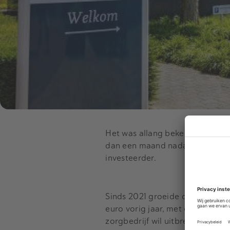
Het was allang bekend dat Holla
dan een maand nadat Bencis e
investeerder.
Sinds 2021 groeide de omzet va
euro vorig jaar, met een winst
zorgbedrijf wil uitbreiden naar 