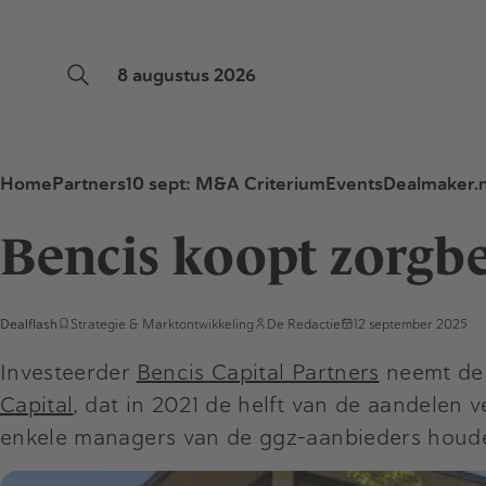
8 augustus 2026
Home
Partners
10 sept: M&A Criterium
Events
Dealmaker.n
Bencis koopt zorgbe
Dealflash
Strategie & Marktontwikkeling
De Redactie
12 september 2025
Investeerder
Bencis Capital Partners
neemt de
Capital
, dat in 2021 de helft van de aandelen 
enkele managers van de ggz-aanbieders houd