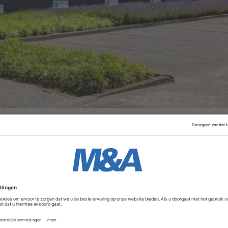
nd Capital zich op termijn wilde terugtrekken. De deal vol
en meerderheidsbelang
heeft genomen in Cadac Group
, ee
Advertentie
n Yes We Can van ongeveer 35 miljoen naar bijna meer dan
 van 2,2 miljoen euro. De overname komt op het moment dat
Groot-Brittannië en Zwitserland, terwijl er ook gekeken wor