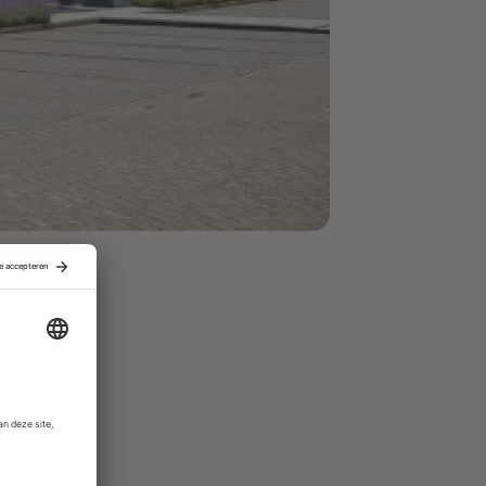
gt minder
n Limburgse
 55 miljoen
 het
dt naar