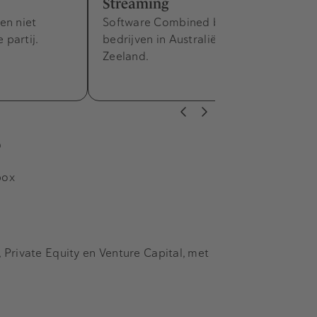
Streaming
en niet
Software Combined bezit tien
partij.
bedrijven in Australië en Nieuw-
Zeeland.
s
box
Private Equity en Venture Capital, met