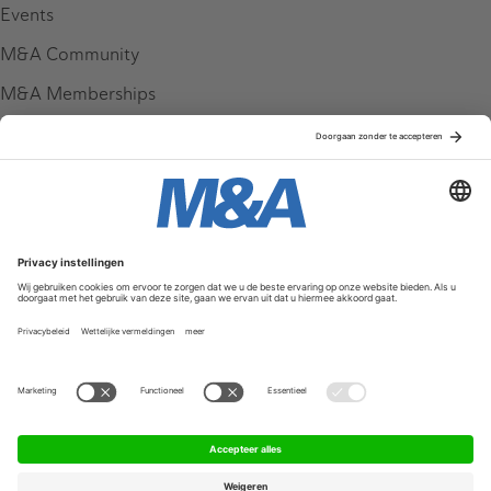
Events
M&A Community
M&A Memberships
League Tables
M&A Magazine
Partners
Service & Contact
Contact
FAQ
Werken bij ons
Privacy Policy
Algemene Voorwaarden