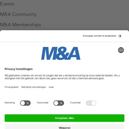
Events
M&A Community
M&A Memberships
League Tables
M&A Magazine
Partners
Service & Contact
Contact
FAQ
Werken bij ons
Privacy Policy
Algemene Voorwaarden