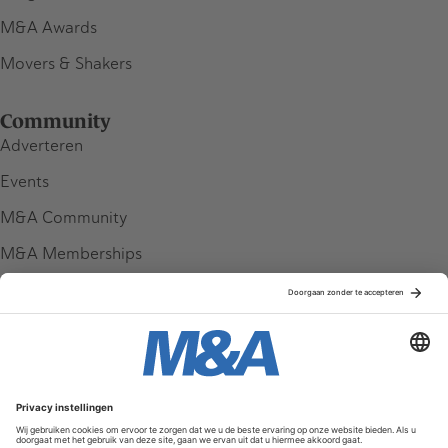
M&A Awards
Movers & Shakers
Community
Adverteren
Events
M&A Community
M&A Memberships
League Tables
M&A Magazine
Partners
Service & Contact
Contact