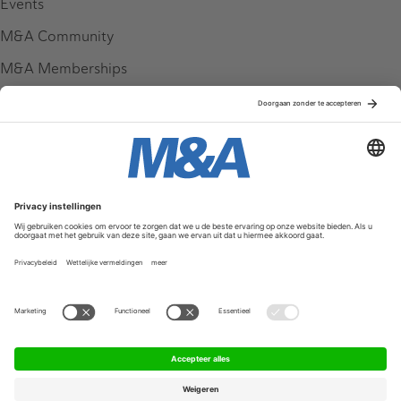
Events
M&A Community
M&A Memberships
League Tables
M&A Magazine
Partners
Service & Contact
Contact
FAQ
Werken bij ons
Privacy Policy
Algemene Voorwaarden
Privacyinstellingen