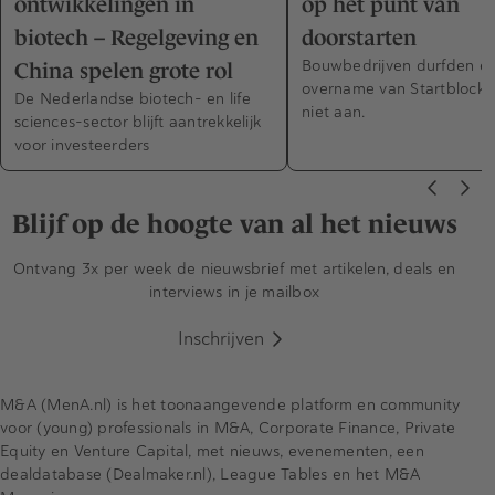
ontwikkelingen in
op het punt van
biotech – Regelgeving en
doorstarten
Bouwbedrijven durfden e
China spelen grote rol
overname van Startblock d
De Nederlandse biotech- en life
niet aan.
sciences-sector blijft aantrekkelijk
voor investeerders
Blijf op de hoogte van al het nieuws
Ontvang 3x per week de nieuwsbrief met artikelen, deals en
interviews in je mailbox
Inschrijven
M&A (MenA.nl) is het toonaangevende platform en community
voor (young) professionals in M&A, Corporate Finance, Private
Equity en Venture Capital, met nieuws, evenementen, een
dealdatabase (Dealmaker.nl), League Tables en het M&A