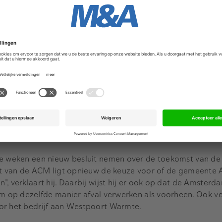
kwam het bedrijf door onder meer achterstallig onderhoud 
, dat vier van de zes verbrandingsovens moesten worden st
fval vanuit Amsterdam, maar ook andere delen van het lan
ncieel bij om AEB overeind te houden en besloot uiteindel
ier van Dantzig betreurt het oordeel van de concurrenti
 en haar medewerkers heel vervelend. Als uitkomst en omda
 AEB is", schrijf hij in een brief aan de gemeenteraad van 
ente het niet met de redenatie van de ACM eens. Maar hoe
 bestaat voor AVR om in beroep te gaan zou dat beroep er 
CM wordt opgeschort. De deal gaat daarom definitief niet 
le weken een nieuw besluit nemen over de toekomst van de
uit van de ACM ligt opnieuw de keuze voor of de gemeente 
, verklaart hij. Daarbij wijst hij er ook op dat de Amsterd
em op dezelfde manier afval verwerken als voorheen. Ook v
or het bedrijf aan Westpoort Warmte.