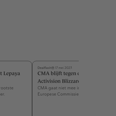
Dealflash
17 mei 2023
st Lepaya
CMA blijft tegen overname
Activision Blizzard
rootste
CMA gaat niet mee in oordeel van
er.
Europese Commissie.