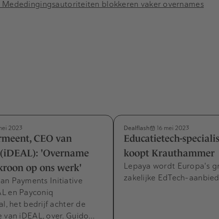
? Mededingingsautoriteiten blokkeren vaker overnames
Dealflash
mei 2023
16 mei 2023
rmeent, CEO van
Educatietech-speciali
 (iDEAL): 'Overname
koopt Krauthammer
Lepaya wordt Europa's g
kroon op ons werk'
zakelijke EdTech-aanbied
an Payments Initiative
L en Payconiq
al, het bedrijf achter de
e van iDEAL, over. Guido…