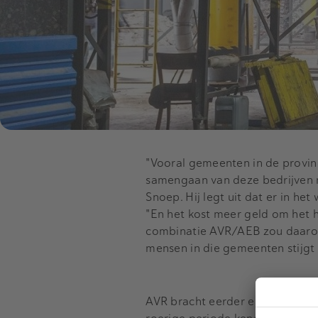
"Vooral gemeenten in de provin
samengaan van deze bedrijven 
Snoep. Hij legt uit dat er in he
"En het kost meer geld om het h
combinatie AVR/AEB zou daarom 
mensen in die gemeenten stijgt 
AVR bracht eerder een bod van