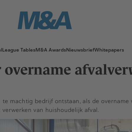
l
League Tables
M&A Awards
Nieuwsbrief
Whitepapers
r overname afvalve
 te machtig bedrijf ontstaan, als de overname
t verwerken van huishoudelijk afval.