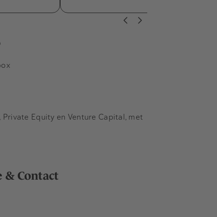
s
box
Private Equity en Venture Capital, met
e & Contact