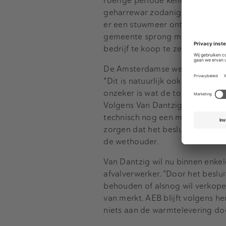
roerige periode kende. In 2019 
geharrewar zodanig in het nauw
er een stuwmeer ontstond aan a
gemeente sprong meermalen fina
bedrijf te koop te zetten.
De Amsterdamse wethouder Rein
"Dit is natuurlijk ook voor AEB
onzeker is wat de toekomst voor
Volgens Van Dantzig is de geme
technisch nog een mogelijkheid
zorgen dat het besluit van de A
de wethouder.
Van Dantzig wil nu binnen enke
afvalverwerker. "Door het besl
behouden of alsnog wil verkopen"
van merkt. AEB blijft volgens h
niets aan de warmtelevering do