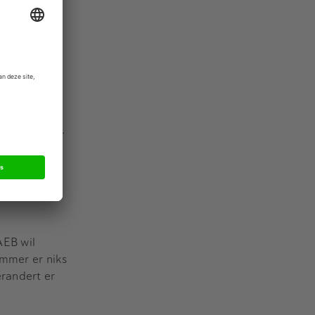
en intern
ilgelegd en
d. De
ijk het
ewaakhond.
t nu weer
de hoofdstad.
wel er
niet voor
door, aldus
AEB wil
ammer er niks
erandert er