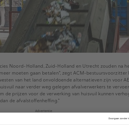
cies Noord-Holland, Zuid-Holland en Utrecht zouden na h
meer moeten gaan betalen", zegt ACM-bestuursvoorzitter 
t westen van het land onvoldoende alternatieven zijn voor A
uisvuil naar verder weg gelegen afvalverwerkers te vervoe
de prijzen voor de verwerking van huisvuil kunnen verho
dan de afvalstoffenheffing."
Advertentie
 450 miljoen euro uit op de Amsterdamse branchegenoot, 