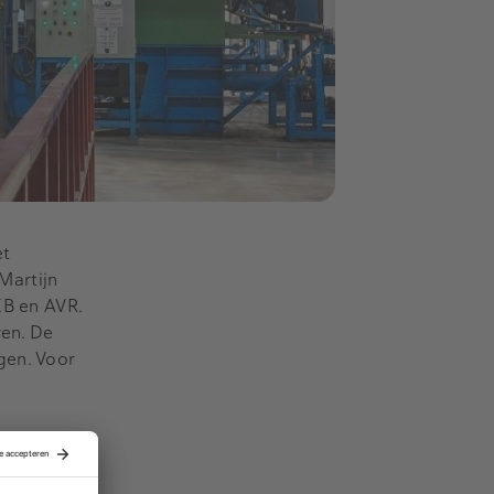
et
Martijn
EB en AVR.
ren. De
gen. Voor
die een