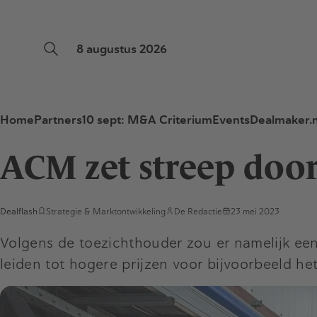
8 augustus 2026
Home
Partners
10 sept: M&A Criterium
Events
Dealmaker.n
ACM zet streep doo
Dealflash
Strategie & Marktontwikkeling
De Redactie
23 mei 2023
Volgens de toezichthouder zou er namelijk een
leiden tot hogere prijzen voor bijvoorbeeld he