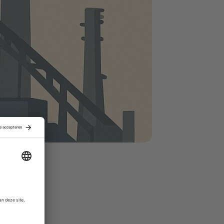
dere
e opwekking
n op het