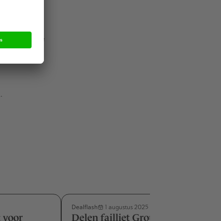
re
turen op de
 uitstoot te
.
Dealflash
1 augustus 2025
 voor
Delen failliet Groupcard