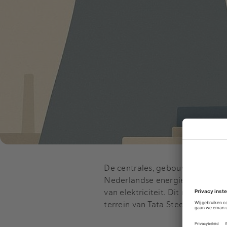
De centrales, gebouwd in 1974, 
Nederlandse energiecentrales d
van elektriciteit. Dit maakt de 
terrein van Tata Steel.