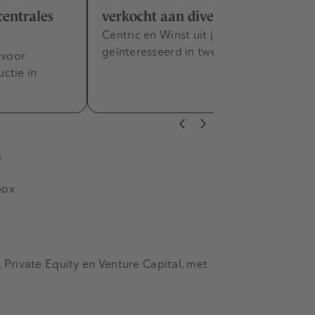
centrales
verkocht aan diverse bieders
Centric en Winst uit je woning
geïnteresseerd in twee activiteiten.
 voor
ctie in
s
box
Private Equity en Venture Capital, met