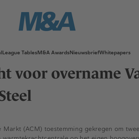
l
League Tables
M&A Awards
Nieuwsbrief
Whitepapers
ht voor overname Vat
Steel
& Markt (ACM) toestemming gekregen om twee el
de warmtekrachtcentrale op het eigen hoogove