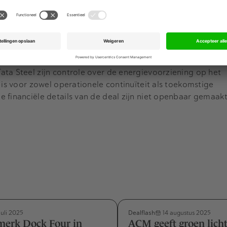
ales een strategische schakel in de transitie naar duurzame
om zelf in handen te hebben, kan het concern efficiënter s
en. Voor Vattenfall past de verkoop in zijn strategie om de
ren op duurzame energieopwekking.
ta Steel zijn controle over de energievoorziening op het
 is voor zowel operationele continuïteit als toekomstige
 financiële details van de deal zijn niet openbaar gemaakt
Dealflash
juli 2025
14 augustus 2025
merk Dock Four in
ACM geeft groen licht