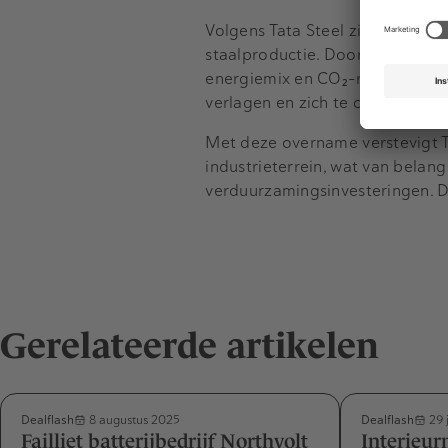
Volgens Tata Steel zijn de centr
staalproductie. Door het eigend
energiemix en CO₂-reductieplann
verlagen en zich te concentre
Met deze overname verstevigt Ta
industrieterrein, wat van belang
verduurzamingsinvesteringen. De
Gerelateerde artikelen
Dealflash
Dealflash
8 augustus 2025
29 
Failliet batterijbedrijf Northvolt
Interieur