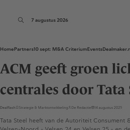
7 augustus 2026
Home
Partners
10 sept: M&A Criterium
Events
Dealmaker.n
ACM geeft groen lic
centrales door Tata 
Dealflash
Strategie & Marktontwikkeling
De Redactie
14 augustus 2025
Tata Steel heeft van de Autoriteit Consument 
Velsen-Noord – Velsen 24 en Velsen 25 – en 