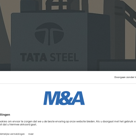
1986 en 1997 (IJmond-centrale), onderscheiden zich van an
oordat zij restgassen uit de hoogovens gebruiken voor d
installaties direct gekoppeld aan de staalproductieprocesse
Advertentie