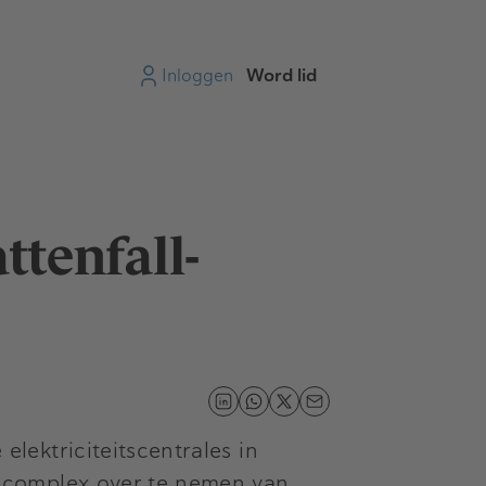
Inloggen
Word lid
tenfall-
ektriciteitscentrales in
ncomplex over te nemen van