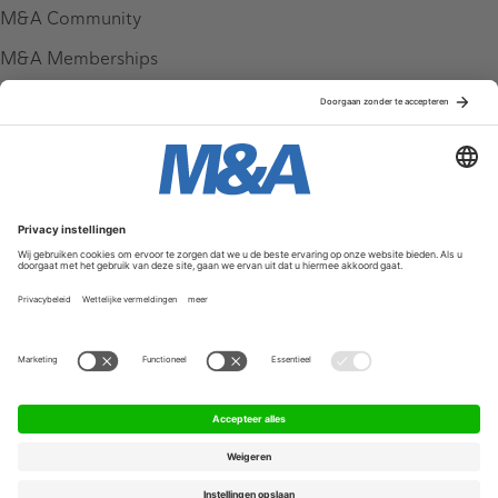
M&A Community
M&A Memberships
League Tables
M&A Magazine
Partners
Service & Contact
Contact
FAQ
Werken bij ons
Privacy Policy
Algemene Voorwaarden
Privacyinstellingen