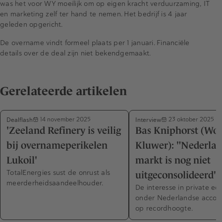
was het voor WY moeilijk om op eigen kracht verduurzaming, IT
en marketing zelf ter hand te nemen. Het bedrijf is 4 jaar
geleden opgericht.
De overname vindt formeel plaats per 1 januari. Financiële
details over de deal zijn niet bekendgemaakt.
Gerelateerde artikelen
Dealflash
Interview
14 november 2025
23 oktober 2025
'Zeeland Refinery is veilig
Bas Kniphorst (Wol
bij overnameperikelen
Kluwer): "Nederla
Lukoil'
markt is nog niet
TotalEnergies sust de onrust als
uitgeconsolideerd"
meerderheidsaandeelhouder.
De interesse in private eq
onder Nederlandse accou
op recordhoogte.