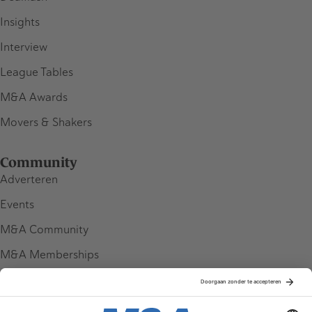
Insights
Interview
League Tables
M&A Awards
Movers & Shakers
Community
Adverteren
Events
M&A Community
M&A Memberships
League Tables
M&A Magazine