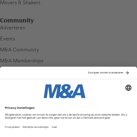
Movers & Shakers
Community
Adverteren
Events
M&A Community
M&A Memberships
League Tables
M&A Magazine
Partners
Service & Contact
Contact
FAQ