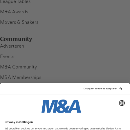
League Tables
M&A Awards
Movers & Shakers
Community
Adverteren
Events
M&A Community
M&A Memberships
League Tables
M&A Magazine
Partners
Service & Contact