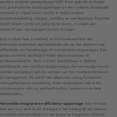
eerdere analyses gewaarborgd blijft. Door gebruik te maken
van automatische datakoppelingen en een uniform datamodel
ontstaat er vrijwel direct inzicht in onder andere
omzetontwikkeling, marges, cashflow en werkkapitaal. Realtime
inzicht biedt ruimte om tijdig bij te sturen, in plaats van
achteraf voor verrassingen komen te staan.
Juist in deze fase is snelheid en betrouwbaarheid van
informatie essentieel. Veel bedrijven zijn op dat moment nog
afhankelijk van handmatige of inconsistente rapportages. Een
gestructureerd dashboard helpt deze processen te
professionaliseren: data is direct beschikbaar in heldere
dashboards, met standaardrapportages die eenvoudig kunnen
worden aangepast aan de wensen van het investeerdersteam
of management. Dit biedt niet alleen een stevig fundament
voor performance monitoring, maar ondersteunt ook in de
communicatie richting aandeelhouders, banken en andere
stakeholders.
Versnelde integratie en efficiënte rapportage
Voor fondsen
met een buy-and-build strategie is het belangrijk om nieuwe
entiteiten snel en efficiënt in de groep te integreren. Nieuwe