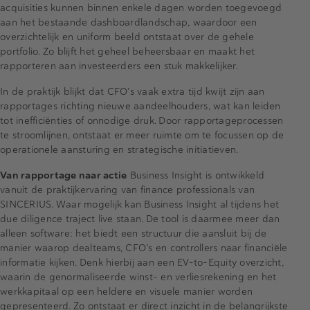
acquisities kunnen binnen enkele dagen worden toegevoegd
aan het bestaande dashboardlandschap, waardoor een
overzichtelijk en uniform beeld ontstaat over de gehele
portfolio. Zo blijft het geheel beheersbaar en maakt het
rapporteren aan investeerders een stuk makkelijker.
In de praktijk blijkt dat CFO’s vaak extra tijd kwijt zijn aan
rapportages richting nieuwe aandeelhouders, wat kan leiden
tot inefficiënties of onnodige druk. Door rapportageprocessen
te stroomlijnen, ontstaat er meer ruimte om te focussen op de
operationele aansturing en strategische initiatieven.
Van rapportage naar actie
Business Insight is ontwikkeld
vanuit de praktijkervaring van finance professionals van
SINCERIUS. Waar mogelijk kan Business Insight al tijdens het
due diligence traject live staan. De tool is daarmee meer dan
alleen software: het biedt een structuur die aansluit bij de
manier waarop dealteams, CFO’s en controllers naar financiële
informatie kijken. Denk hierbij aan een EV-to-Equity overzicht,
waarin de genormaliseerde winst- en verliesrekening en het
werkkapitaal op een heldere en visuele manier worden
gepresenteerd. Zo ontstaat er direct inzicht in de belangrijkste