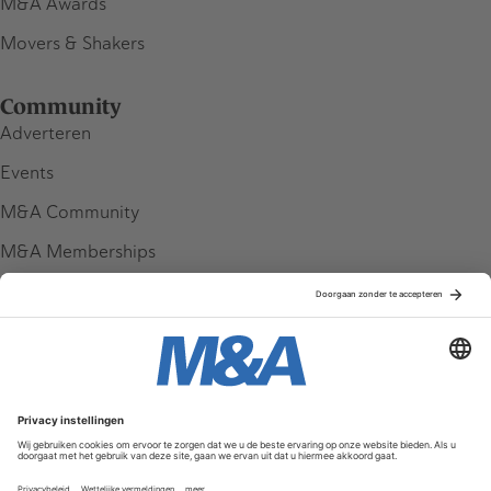
M&A Awards
Movers & Shakers
Community
Adverteren
Events
M&A Community
M&A Memberships
League Tables
M&A Magazine
Partners
Service & Contact
Contact