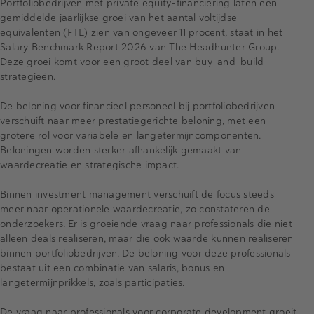
Portfoliobedrijven met private equity-financiering laten een
gemiddelde jaarlijkse groei van het aantal voltijdse
equivalenten (FTE) zien van ongeveer 11 procent, staat in het
Salary Benchmark Report 2026 van The Headhunter Group.
Deze groei komt voor een groot deel van buy-and-build-
strategieën.
De beloning voor financieel personeel bij portfoliobedrijven
verschuift naar meer prestatiegerichte beloning, met een
grotere rol voor variabele en langetermijncomponenten.
Beloningen worden sterker afhankelijk gemaakt van
waardecreatie en strategische impact.
Binnen investment management verschuift de focus steeds
meer naar operationele waardecreatie, zo constateren de
onderzoekers. Er is groeiende vraag naar professionals die niet
alleen deals realiseren, maar die ook waarde kunnen realiseren
binnen portfolio­bedrijven. De beloning voor deze professionals
bestaat uit een combinatie van salaris, bonus en
langetermijnprikkels, zoals participaties.
De vraag naar professionals voor corporate development groeit