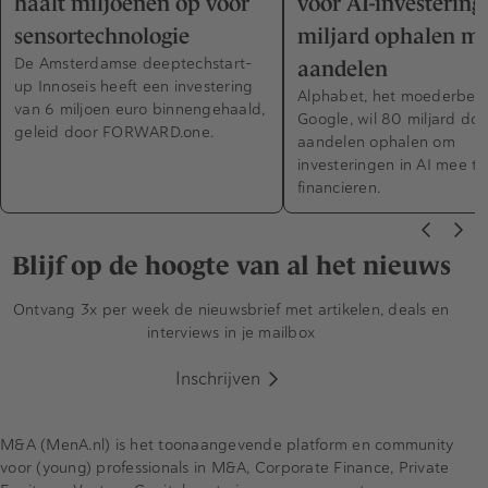
haalt miljoenen op voor
voor AI-investering
sensortechnologie
miljard ophalen m
De Amsterdamse deeptechstart-
aandelen
up Innoseis heeft een investering
Alphabet, het moederbedri
van 6 miljoen euro binnengehaald,
Google, wil 80 miljard dol
geleid door FORWARD.one.
aandelen ophalen om
investeringen in AI mee te
financieren.
Blijf op de hoogte van al het nieuws
Ontvang 3x per week de nieuwsbrief met artikelen, deals en
interviews in je mailbox
Inschrijven
M&A (MenA.nl) is het toonaangevende platform en community
voor (young) professionals in M&A, Corporate Finance, Private