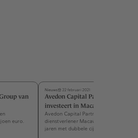
Nieuws
22 februari 2021
 Group van
Avedon Capital Partners
investeert in Macaw
een
Avedon Capital Partners helpt digitale
joen euro.
dienstverlener Macaw de komende
jaren met dubbele cijfers te groeien.