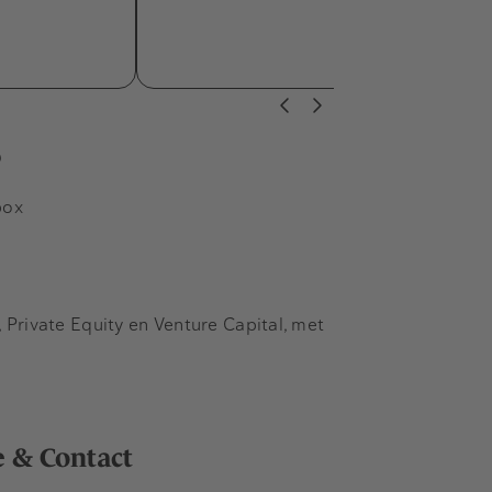
s
box
Private Equity en Venture Capital, met
e & Contact