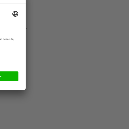
ij het
tbreiding
ë, Frankrijk,