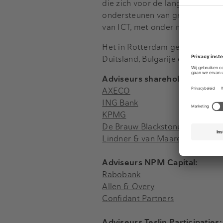
die zich voor de lange termijn b
ondersteunen van groei. Het co
van ICT, met onder meer financ
Het in Rotterdam gevestigde bedr
Duitsland, Bulgarije en Zweden.
Adviseurs shareholders van I
AXECO
ING Bank
KPMG
De Brauw Blackstone Westbroe
Lindner & van Maaren
Adviseurs NPM Capital:
Rabobank
Allen & Overy
Confidant Partners
Adviseurs Teslin Participaties: