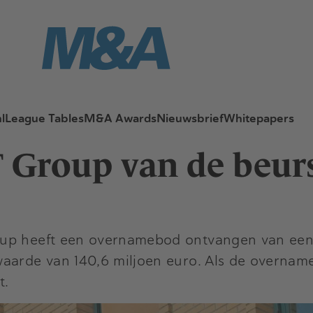
l
League Tables
M&A Awards
Nieuwsbrief
Whitepapers
T Group van de beur
oup heeft een overnamebod ontvangen van een
aarde van 140,6 miljoen euro. Als de overname
t.