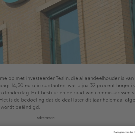
me op met investeerder Teslin, die al aandeelhouder is van
agt 14,50 euro in contanten, wat bijna 32 procent hoger i
op donderdag. Het bestuur en de raad van commissarissen v
t is de bedoeling dat de deal later dit jaar helemaal afg
 wordt beëindigd.
Advertentie
 dat NPM Capital en Teslin bekendstaan als Nederlandse in