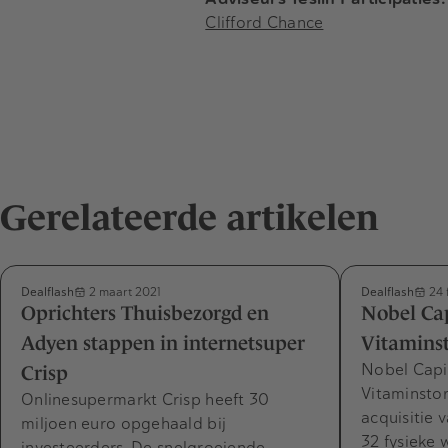
Clifford Chance
Gerelateerde artikelen
Dealflash
Dealflash
2 maart 2021
24 
Oprichters Thuisbezorgd en
Nobel Cap
Adyen stappen in internetsuper
Vitaminst
Nobel Capit
Crisp
Vitaminsto
Onlinesupermarkt Crisp heeft 30
acquisitie 
miljoen euro opgehaald bij
32 fysieke 
investeerders. De snelgroeiende