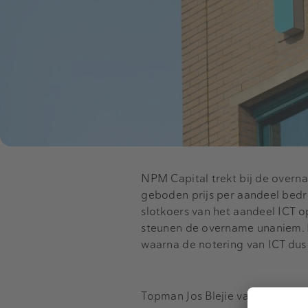
NPM Capital trekt bij de overna
geboden prijs per aandeel bedra
slotkoers van het aandeel ICT 
steunen de overname unaniem. He
waarna de notering van ICT dus
Topman Jos Blejie van ICT zegt