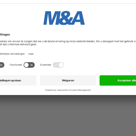
inden aan bedrijven en een solide staat van dienst hebben b
nsortium zal volgens hem dan ook bijdragen aan verdere ui
iering voor overnames.
ijf telt ongeveer 1500 werknemers en is ook actief in Belgi
CT Group:
k