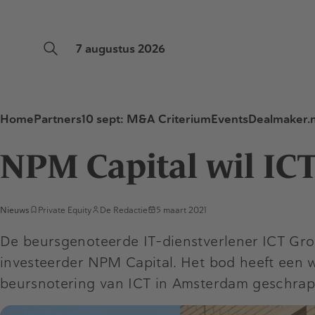
7 augustus 2026
Home
Partners
10 sept: M&A Criterium
Events
Dealmaker.n
NPM Capital wil IC
Nieuws
Private Equity
De Redactie
5 maart 2021
De beursgenoteerde IT-dienstverlener ICT Gr
investeerder NPM Capital. Het bod heeft een w
beursnotering van ICT in Amsterdam geschrap