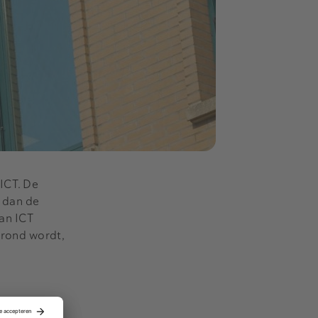
 ICT. De
s dan de
an ICT
erond wordt,
vesteerders