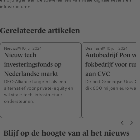
en bijdragen aan de soevereiniteit van vitale digitale ketens en
infrastructuren.
Gerelateerde artikelen
Nieuws
Dealflash
10 juli 2024
10 juni 2024
Nieuw tech
Autobedrijf Pon ve
investeringsfonds op
fokbedrijf voor ru
Nederlandse markt
aan CVC
DEC-Alliance fungeert als een
De ooit Groningse Urus G
alternatief voor private-equity en
dik 600 miljoen euro waard
wil vitale tech-infrastructuur
ondersteunen.
Blijf op de hoogte van al het nieuws