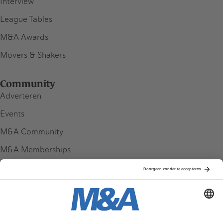
Interview
League Tables
M&A Awards
Movers & Shakers
Community
Adverteren
Events
M&A Community
M&A Memberships
League Tables
M&A Magazine
Partners