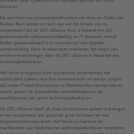
software, data, cybersecurity, managed services en cloud-
diensten.
De oprichters en grootaandeelhouders van Avisi en iDalko, Jan
Bakker, Barri Jansen en Gert-Jan van de Streek, zijn nu
toegetreden tot de DEC-Alliance. Avisi is bekend om zijn
geavanceerde softwareontwikkeling en IT-diensten, terwijl
iDalko gespecialiseerd is in consultancy voor digitale
samenwerking. Deze investeringen markeren het begin van
verdere investeringen door de DEC-Alliance in Nederlandse
technologiebedrijven.
Het fonds is opgezet door succesvolle ondernemers die
continuïteit zoeken voor hun levenswerk en wil ervoor zorgen
dat vitale IT-bedrijfsprocessen in Nederlandse handen blijven,
vooral gezien de geopolitieke ontwikkelingen en de
machtspositie van grote technologiebedrijven.
De DEC-Alliance heeft als doel om bedrijven samen te brengen
in een ecosysteem dat gezonde groei faciliteert en een
langetermijnhorizon biedt. Het fonds wil hiermee de
marktpositie van Nederlandse technologiebedrijven versterken