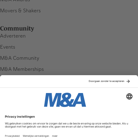
Movers & Shakers
Community
Adverteren
Events
M&A Community
M&A Memberships
League Tables
M&A Magazine
Partners
Service & Contact
Contact