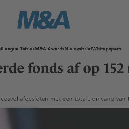
l
League Tables
M&A Awards
Nieuwsbrief
Whitepapers
ierde fonds af op 15
uccesvol afgesloten met een totale omvang van 