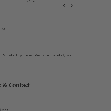
s
box
Private Equity en Venture Capital, met
e & Contact
j ons