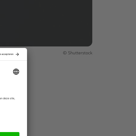
© Shutterstock
en met
edrijven te
rs en
edaan.