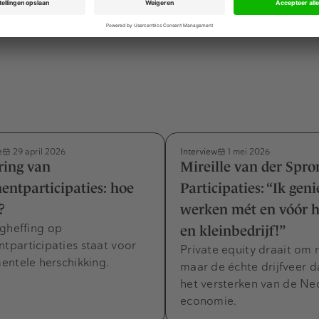
e
Interview
29 april 2026
1 mei 2026
ring van
Mireille van der Spro
ntparticipaties: hoe
Participaties: “Ik gen
?
werken mét en vóór h
ngheffing op
en kleinbedrijf!”
participaties staat voor
Private equity draait om
entele herschikking.
maar de échte drijfveer d
het versterken van de Ne
economie.