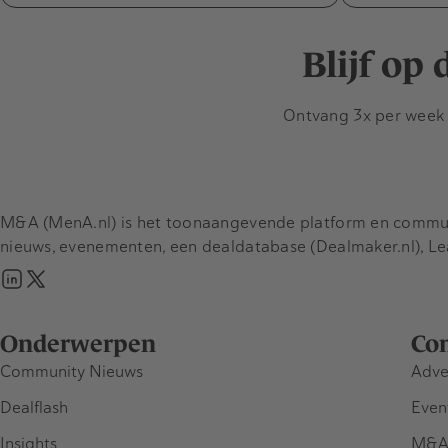
Blijf op
Ontvang 3x per week d
M&A (MenA.nl) is het toonaangevende platform en communit
nieuws, evenementen, een dealdatabase (Dealmaker.nl), L
Onderwerpen
Co
Community Nieuws
Adve
Dealflash
Even
Insights
M&A