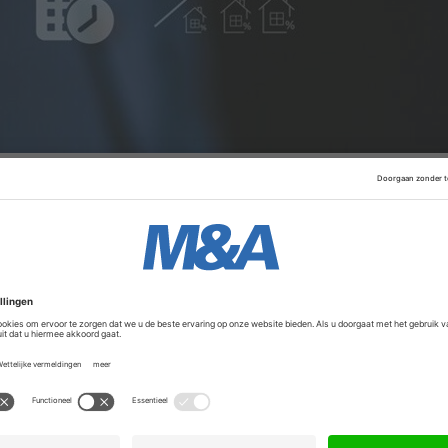
ion
is daarmee tweemaal zo groot als zijn voorganger.
ringen in gevestigde, in Nederland gevestigde B2B-bedrijv
 productie, handel en zakelijke diensten. Doel is om deze b
van hun (internationale) groei.
diverse groep investeerders, waaronder families, onderneme
. Volgens het fonds zijn er al twee platforminvesteringen g
Advertentie