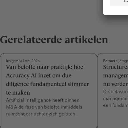
Gerelateerde artikelen
Insights
Partnerbijdrag
1 mei 2026
Van belofte naar praktijk: hoe
Structure
Accuracy AI inzet om due
manageme
diligence fundamenteel slimmer
nu verder
De belasti
te maken
management
Artificial Intelligence heeft binnen
een fundam
M&A de fase van belofte inmiddels
ruimschoots achter zich gelaten.