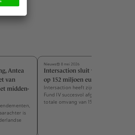
Nieuws
8 mei 2026
ng, Antea
Intersaction sluit vierde fonds af
iet van
op 152 miljoen euro
Intersaction heeft zijn Intersaction
et midden-
Fund IV succesvol afgesloten met een
totale omvang van 152 miljoen euro.
 rendementen,
aarachter is
derlandse