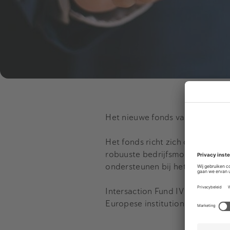
Het nieuwe fonds van
Intersact
Het fonds richt zich op investe
robuuste bedrijfsmodellen, zoals
ondersteunen bij het versnellen 
Intersaction Fund IV trekt een 
Europese institutionele partijen