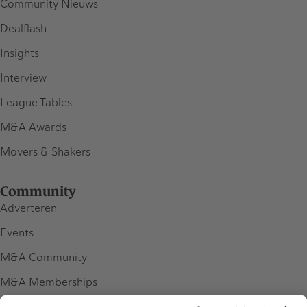
Community Nieuws
Dealflash
Insights
Interview
League Tables
M&A Awards
Movers & Shakers
Community
Adverteren
Events
M&A Community
M&A Memberships
League Tables