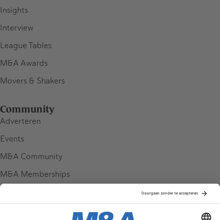
Insights
Interview
League Tables
M&A Awards
Movers & Shakers
Community
Adverteren
Events
M&A Community
M&A Memberships
League Tables
M&A Magazine