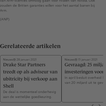
van Arm-licenties omhoog gaan voor rivalen van Nvidia. Ook
zouden de Britten garanties willen voor het aantal banen bij
Arm.
(ANP)
Gerelateerde artikelen
Nieuws
Nieuws
28 januari 2021
15 januari 2021
Drake Star Partners
Gevraagd: 25 milja
treedt op als adviseur van
investeringen voor 
In april besluit overheid h
ubitricity bij verkoop aan
van 20 miljard uit te geve
Shell
De deal is momenteel onderhevig
aan de wettelijke goedkeuring.