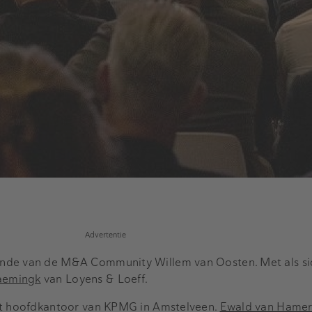
Advertentie
nde van de M&A Community Willem van Oosten. Met als si
aemingk
van Loyens & Loeff.
het hoofdkantoor van KPMG in Amstelveen.
Ewald van Hamer