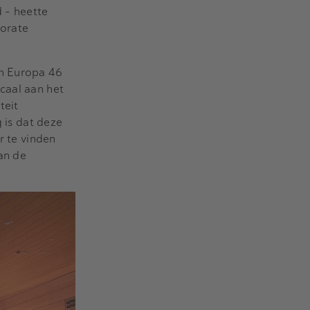
 – heette
orate
in Europa 46
caal aan het
teit
g is dat deze
r te vinden
an de