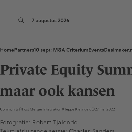
7 augustus 2026
Home
Partners
10 sept: M&A Criterium
Events
Dealmaker.n
Private Equity Summ
maar ook kansen
Community
Post Merger Integration
Jeppe Kleijngeld
27 mei 2022
Fotografie: Robert Tjalondo
Tekst afsluitende sessie: Charles Sanders