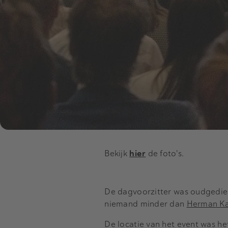
Bekijk
hier
de foto's.
De dagvoorzitter was oudgedie
niemand minder dan
Herman K
De locatie van het event was 