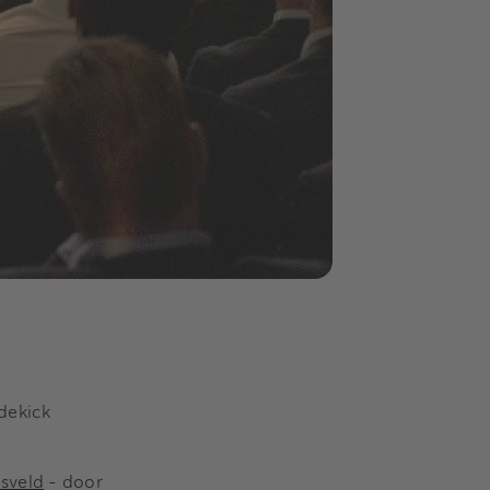
dekick
sveld
– door