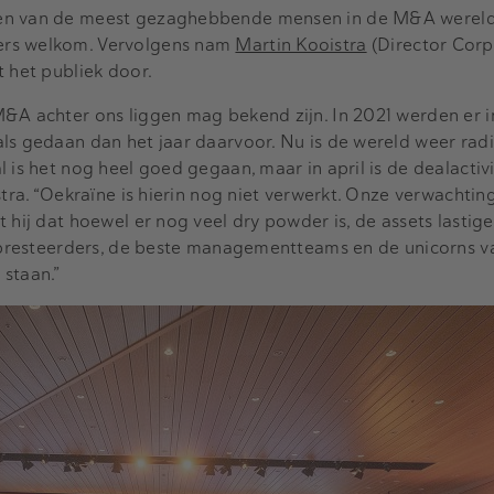
en van de meest gezaghebbende mensen in de M&A wereld
ers welkom. Vervolgens nam
Martin Kooistra
(Director Corp
t het publiek door.
M&A achter ons liggen mag bekend zijn. In 2021 werden er 
ls gedaan dan het jaar daarvoor. Nu is de wereld weer radi
 is het nog heel goed gegaan, maar in april is de dealactivi
stra. “Oekraïne is hierin nog niet verwerkt. Onze verwachtin
 hij dat hoewel er nog veel dry powder is, de assets lastige
toppresteerders, de beste managementteams en de unicorns v
 staan.”