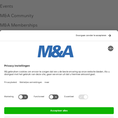
Events
M&A Community
M&A Memberships
League Tables
M&A Magazine
Partners
Service & Contact
Contact
FAQ
Werken bij ons
Privacy Policy
Algemene Voorwaarden