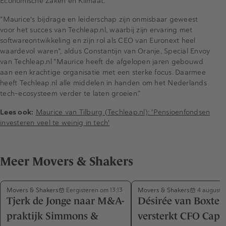
Economische Zaken en Klimaat.
"Maurice's bijdrage en leiderschap zijn onmisbaar geweest
voor het succes van Techleap.nl, waarbij zijn ervaring met
softwareontwikkeling en zijn rol als CEO van Euronext heel
waardevol waren", aldus Constantijn van Oranje, Special Envoy
van Techleap.nl "Maurice heeft de afgelopen jaren gebouwd
aan een krachtige organisatie met een sterke focus. Daarmee
heeft Techleap.nl alle middelen in handen om het Nederlands
tech-ecosysteem verder te laten groeien.”
Lees ook:
Maurice van Tilburg (Techleap.nl): 'Pensioenfondsen
investeren veel te weinig in tech'
Meer Movers & Shakers
Movers & Shakers
Movers & Shakers
Eergisteren om 13:13
4 augustu
Tjerk de Jonge naar M&A-
Désirée van Boxtel
praktijk Simmons &
versterkt CFO Capa