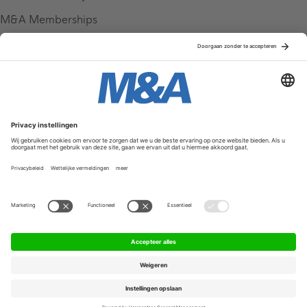
M&A Memberships
League Tables
M&A Magazine
Partners
Service & Contact
Contact
FAQ
Werken bij ons
Privacy Policy
Algemene Voorwaarden
Privacyinstellingen
© 2026 M&A