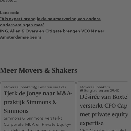
Desotec
.
Lees ook:
"
Als expert breng je de beurservaring van andere
ondernemingen mee"
ING, Allen & Overy en Citigate brengen VEON naar
Amsterdamse beurs
Meer Movers & Shakers
Movers & Shakers
Movers & Shakers
Gisteren om 13:13
Eergisteren om 09:40
Tjerk de Jonge naar M&A-
Désirée van Boxtel
praktijk Simmons &
versterkt CFO Capa
Simmons
met private equity-
Simmons & Simmons versterkt
expertise
Corporate M&A en Private Equity-
praktijk met benoeming nieuwe
CFO Capabel, specialist in