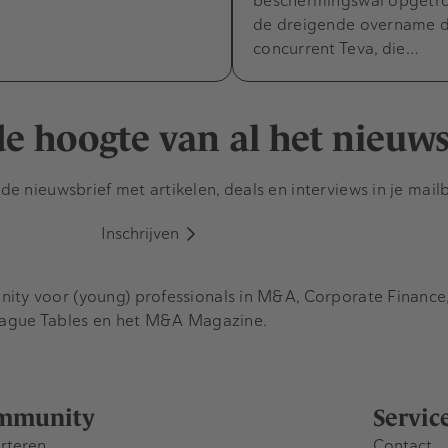
beschermingswal opgetr
de dreigende overname 
concurrent Teva, die…
 de hoogte van al het nieuw
e nieuwsbrief met artikelen, deals en interviews in je mail
Inschrijven
y voor (young) professionals in M&A, Corporate Finance, 
eague Tables en het M&A Magazine.
mmunity
Servic
rteren
Contact