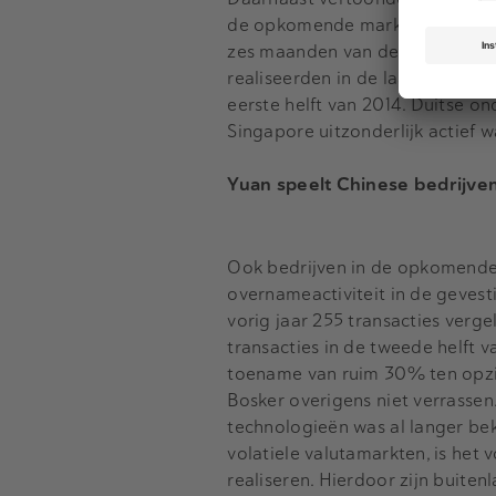
de opkomende markten. Het aant
zes maanden van de 2014 tot 68 
realiseerden in de laatste zes
eerste helft van 2014. Duitse on
Singapore uitzonderlijk actief 
Yuan speelt Chinese bedrijven
Ook bedrijven in de opkomende
overnameactiviteit in de gevest
vorig jaar 255 transacties verge
transacties in de tweede helft v
toename van ruim 30% ten opzich
Bosker overigens niet verrassen
technologieën was al langer bek
volatiele valutamarkten, is het
realiseren. Hierdoor zijn buit