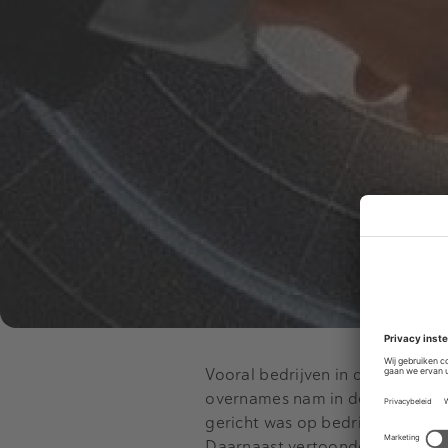
Vooral bedrijven in de Verenig
overnames nam in de tweede helf
gericht was op bedrijven in Cen
Daarnaast vertoonden vooral Sin