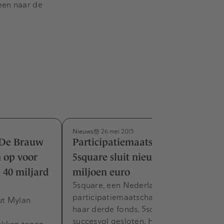
een naar de
Nieuws
26 mei 2015
 De Brauw
Participatiemaatschappij
 op voor
5square sluit nieuw fonds van 40
40 miljard
miljoen euro
5square, een Nederlandse private
participatiemaatschappij, heeft recent
ut Mylan
haar derde fonds, 5square FUND III,
succesvol gesloten. Het fonds…