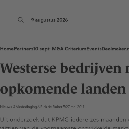
9 augustus 2026
Home
Partners
10 sept: M&A Criterium
Events
Dealmaker.n
Westerse bedrijven
opkomende landen 
Nieuws
Mededinging
Rick de Ruiter
27 mei 2015
Uit onderzoek dat KPMG iedere zes maanden 
vijftien van de voornaamste ontwikkelde markte