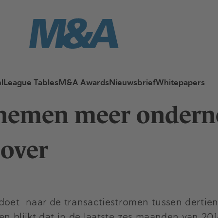
l
League Tables
M&A Awards
Nieuwsbrief
Whitepapers
 nemen meer ondern
over
doet naar de transactiestromen tussen derti
n blijkt dat in de laatste zes maanden van 201