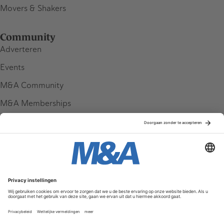
Movers & Shakers
Community
Adverteren
Events
M&A Community
M&A Memberships
League Tables
M&A Magazine
Partners
Service & Contact
Contact
FAQ