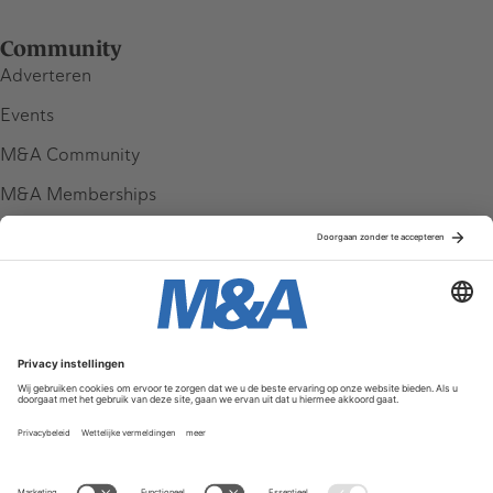
Community
Adverteren
Events
M&A Community
M&A Memberships
League Tables
M&A Magazine
Partners
Service & Contact
Contact
FAQ
Werken bij ons