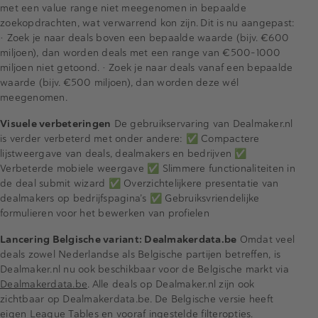
met een value range niet meegenomen in bepaalde
zoekopdrachten, wat verwarrend kon zijn. Dit is nu aangepast:
• Zoek je naar deals boven een bepaalde waarde (bijv. €600
miljoen), dan worden deals met een range van €500–1000
miljoen niet getoond. • Zoek je naar deals vanaf een bepaalde
waarde (bijv. €500 miljoen), dan worden deze wél
meegenomen.
Visuele verbeteringen
De gebruikservaring van Dealmaker.nl
is verder verbeterd met onder andere: ✅ Compactere
lijstweergave van deals, dealmakers en bedrijven ✅
Verbeterde mobiele weergave ✅ Slimmere functionaliteiten in
de deal submit wizard ✅ Overzichtelijkere presentatie van
dealmakers op bedrijfspagina’s ✅ Gebruiksvriendelijke
formulieren voor het bewerken van profielen
Lancering Belgische variant: Dealmakerdata.be
Omdat veel
deals zowel Nederlandse als Belgische partijen betreffen, is
Dealmaker.nl nu ook beschikbaar voor de Belgische markt via
Dealmakerdata.be
. Alle deals op Dealmaker.nl zijn ook
zichtbaar op Dealmakerdata.be. De Belgische versie heeft
eigen League Tables en vooraf ingestelde filteropties.