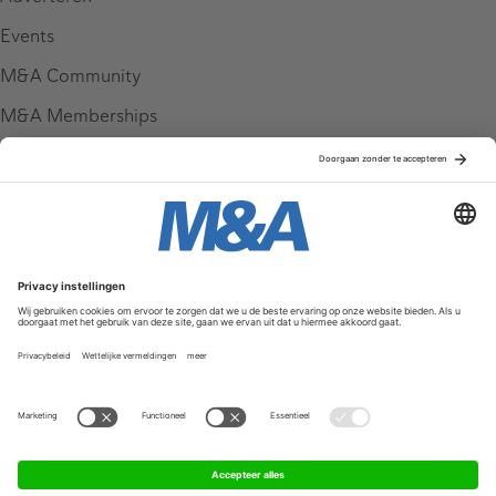
Events
M&A Community
M&A Memberships
League Tables
M&A Magazine
Partners
Service & Contact
Contact
FAQ
Werken bij ons
Privacy Policy
Algemene Voorwaarden