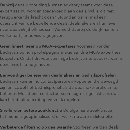
Dankzij deze uitbreiding kunnen advisory teams voor deze
expertises nu worden toegevoegd aan deals. Wil je dit met
terugwerkende kracht doen? Stuur dan per e-mail een
overzicht van de betreffende deals, dealmakers en hun level
naar
deals@sijthoffmedia.nl
. Vermeld daarbij duidelijk namens
welke partij er advies is gegeven.
Geen limiet meer op M&A-expertises
Voorheen konden
bedrijven op hun profielpagina maximaal drie M&A-expertises
koppelen. Omdat dit voor sommige bedrijven te beperkt was, is
deze limiet nu opgeheven.
Eenvoudiger beheer van dealmakers en bedrijfsprofielen
Bedrijven kunnen nu contactpersonen koppelen die bevoegd
zijn om zowel het bedrijfsprofiel als de dealmakerprofielen te
beheren. Mocht een contactpersoon nog niet gelinkt zijn, dan
kan het dealteam dit op verzoek regelen.
Snellere en betere zoekfunctie
De algemene zoekfunctie in
het menu is geoptimaliseerd en werkt nu aanzienlijk sneller.
Verbeterde filtering op dealwaarde
Voorheen werden deals