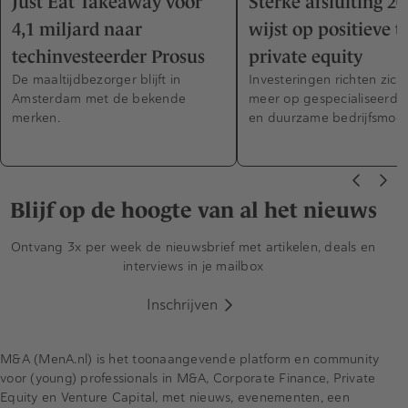
Just Eat Takeaway voor
Sterke afsluiting 20
4,1 miljard naar
wijst op positieve t
techinvesteerder Prosus
private equity
De maaltijdbezorger blijft in
Investeringen richten zich
Amsterdam met de bekende
meer op gespecialiseerde
merken.
en duurzame bedrijfsmode
Blijf op de hoogte van al het nieuws
Ontvang 3x per week de nieuwsbrief met artikelen, deals en
interviews in je mailbox
Inschrijven
M&A (MenA.nl) is het toonaangevende platform en community
voor (young) professionals in M&A, Corporate Finance, Private
Equity en Venture Capital, met nieuws, evenementen, een