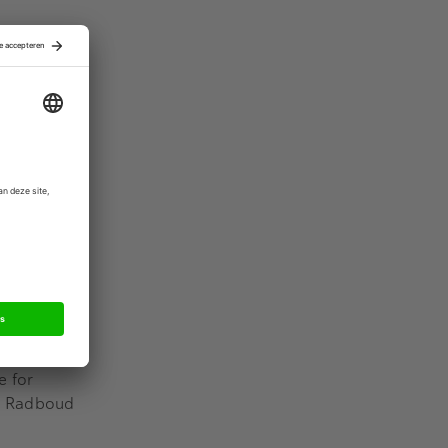
se Start-up
t Brabant,
 Geld voor
rmatch,
PIN
 Shaping
, TP24,
 Zaken,
Nederlandse
P),
usiness
e for
e, Radboud