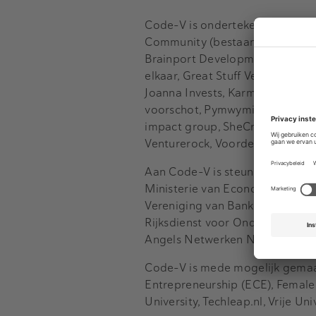
Code-V is ondertekend door de 
Community (bestaande uit BOM, 
Brainport Development, Agrifoo
elkaar, Great Stuff Ventures, Ho
Joanna Invests, Karmijn Kapita
voorschot, Pymwymic, Qredits,
impact group, SheCredit, SHIFT I
Venturerock, Voordegroei, 4imp
Aan Code-V is steun verklaard d
Ministerie van Economische Zak
Vereniging van Banken (NVB), N
Rijksdienst voor Ondernemend 
Angels Netwerken Nederland.
Code-V is mede mogelijk gemaak
Entrepreneurship (ECE), Female
University, Techleap.nl, Vrije U