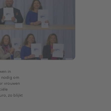
wen in
en nodig om
oor vrouwen
ciële
o, zo blijkt