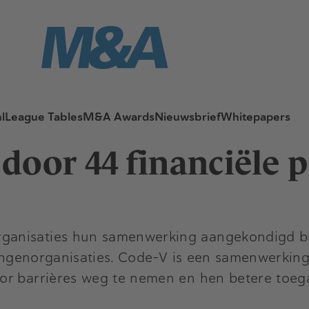
l
League Tables
M&A Awards
Nieuwsbrief
Whitepapers
door 44 financiële p
anisaties hun samenwerking aangekondigd bin
elangenorganisaties. Code-V is een samenwerki
or barrières weg te nemen en hen betere toega