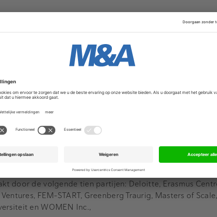
volgende 44 partijen: ABN AMRO, Arches Capital, Brabant
Braventure, Brabant Startup Fonds (BSF), REWIN, Midpoin
d Capital), Borski Fund, Business Angels Connect, FundsUp,
rizon, ING, InnovationQuarter, Invesdor, Invest-NL, Investo
al, LIOF, Lumo Labs, Nationaal Groenfonds, NOM, Oost NL, 
 Rabobank, ROM InWest, ROM Utrecht Region, SET Venture,
nvest, Startgreen Capital, The Angel Initiative, TIIN Capital
act.
oor de volgende tien partijen: Ministerie van Buitenlandse
en en Klimaat, Ministerie van Financiën, MKB Nederland, 
ederlandse Vereniging van Participatiemaatschappijen (NV
Nederland (RVO), Stichting MKB financiering, VNO-NCW, B
t door de volgende tien partijen: Deloitte, Erasmus Centr
 Ventures, FEM-START, Greenberg Traurig, Masters of Scal
niversiteit en WOMEN Inc.,