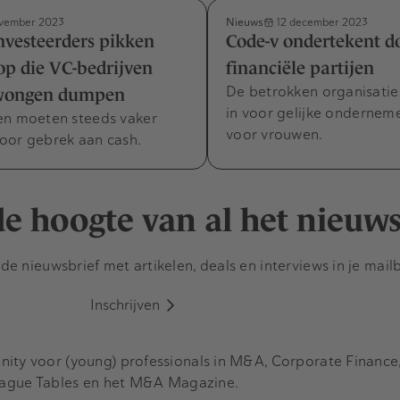
Nieuws
vember 2023
12 december 2023
vesteerders pikken
Code-v ondertekent d
 op die VC-bedrijven
financiële partijen
De betrokken organisaties
wongen dumpen
in voor gelijke ondernem
en moeten steeds vaker
voor vrouwen.
oor gebrek aan cash.
 de hoogte van al het nieuw
e nieuwsbrief met artikelen, deals en interviews in je mail
Inschrijven
y voor (young) professionals in M&A, Corporate Finance, 
eague Tables en het M&A Magazine.