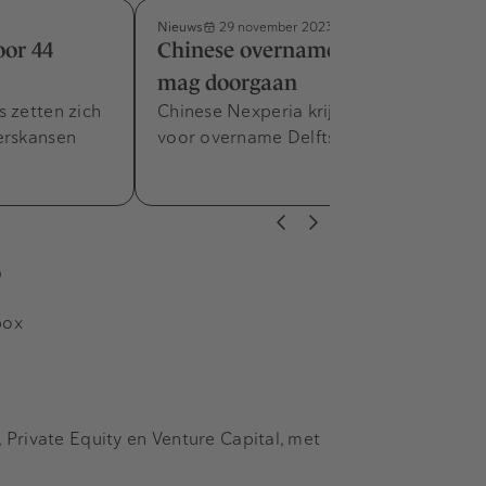
Nieuws
29 november 2023
oor 44
Chinese overname Nowi Energy
mag doorgaan
 zetten zich
Chinese Nexperia krijgt toestemming
erskansen
voor overname Delftse chipmaker.
s
box
Private Equity en Venture Capital, met