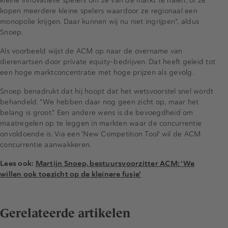
kleine innovatieve spelers om ze van de markt te halen, of ze
kopen meerdere kleine spelers waardoor ze regionaal een
monopolie krijgen. Daar kunnen wij nu niet ingrijpen", aldus
Snoep.
Als voorbeeld wijst de ACM op naar de overname van
dierenartsen door private equity-bedrijven. Dat heeft geleid tot
een hoge marktconcentratie met hoge prijzen als gevolg.
Snoep benadrukt dat hij hoopt dat het wetsvoorstel snel wordt
behandeld. "We hebben daar nog geen zicht op, maar het
belang is groot." Een andere wens is de bevoegdheid om
maatregelen op te leggen in markten waar de concurrentie
onvoldoende is. Via een 'New Competition Tool' wil de ACM
concurrentie aanwakkeren.
Lees ook:
Martijn Snoep, bestuursvoorzitter ACM: ‘We
willen ook toezicht op de kleinere fusie'
Gerelateerde artikelen