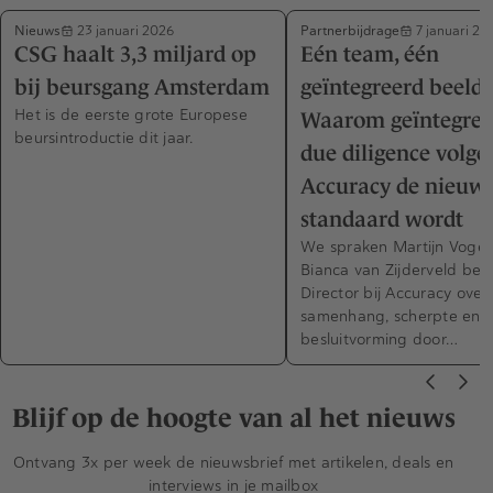
Nieuws
Partnerbijdrage
23 januari 2026
7 januari 20
CSG haalt 3,3 miljard op
Eén team, één
bij beursgang Amsterdam
geïntegreerd beeld 
Het is de eerste grote Europese
Waarom geïntegree
beursintroductie dit jaar.
due diligence volge
Accuracy de nieuw
standaard wordt
We spraken Martijn Vogel
Bianca van Zijderveld bei
Director bij Accuracy over
samenhang, scherpte en 
besluitvorming door…
Blijf op de hoogte van al het nieuws
Ontvang 3x per week de nieuwsbrief met artikelen, deals en
interviews in je mailbox