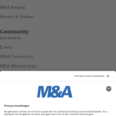
M&A Awards
Movers & Shakers
Community
Adverteren
Events
M&A Community
M&A Memberships
League Tables
M&A Magazine
Partners
Service & Contact
Contact