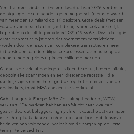
Voor het eerst sinds het tweede kwartaal van 2019 werden in
de afgelopen drie maanden geen megadeals (met een waarde
van meer dan 10 miljard dollar) gesloten. Grote deals (met een
waarde van meer dan 1 miljard dollar) waren ook aanzienlijk
lager dan in dezelfde periode in 2021 (49 vs 67). Deze daling in
grote transacties wijst erop dat overnemers voorzichtiger
worden door de risico's van complexere transacties en meer
tijd besteden aan due diligence-processen als reactie op de
toenemende regelgeving in verschillende markten.
Ondanks de vele uitdagingen - stijgende rente, hogere inflatie,
geopolitieke spanningen en een dreigende recessie - die
duidelijk zijn stempel heeft gedrukt op het sentiment van de
dealmakers, toont M&A aanzienlijke veerkracht.
Gabe Langerak, Europe M&A Consulting Leader bij WTW,
verklaart: "De markten hebben een 'vlucht naar kwaliteit'
gezien doordat beleggers high yiels en exotische activa mijden
en zich in plaats daarvan richten op stabielere en defensieve
bedrijven van voldoende kwaliteit om de zorgen op de korte
termijn te verzachten.”