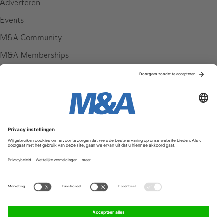
Adverteren
Events
M&A Community
M&A Memberships
League Tables
M&A Magazine
Partners
Service & Contact
Contact
FAQ
Werken bij ons
Privacy Policy
Algemene Voorwaarden