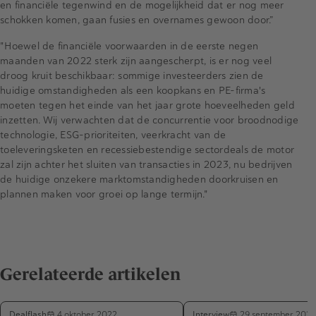
en financiële tegenwind en de mogelijkheid dat er nog meer
schokken komen, gaan fusies en overnames gewoon door.”
"Hoewel de financiële voorwaarden in de eerste negen
maanden van 2022 sterk zijn aangescherpt, is er nog veel
droog kruit beschikbaar: sommige investeerders zien de
huidige omstandigheden als een koopkans en PE-firma's
moeten tegen het einde van het jaar grote hoeveelheden geld
inzetten. Wij verwachten dat de concurrentie voor broodnodige
technologie, ESG-prioriteiten, veerkracht van de
toeleveringsketen en recessiebestendige sectordeals de motor
zal zijn achter het sluiten van transacties in 2023, nu bedrijven
de huidige onzekere marktomstandigheden doorkruisen en
plannen maken voor groei op lange termijn."
Gerelateerde artikelen
Dealflash
Interview
4 oktober 2022
29 september 2022