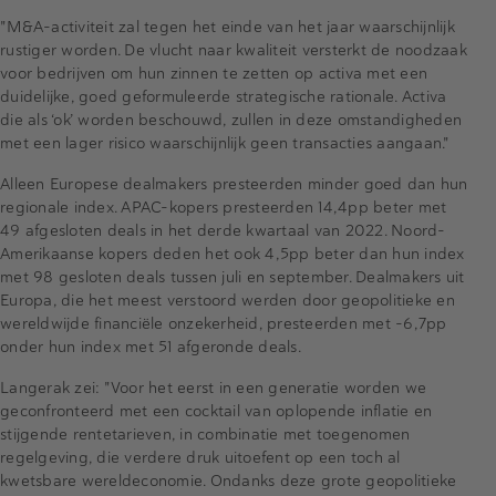
"M&A-activiteit zal tegen het einde van het jaar waarschijnlijk
rustiger worden. De vlucht naar kwaliteit versterkt de noodzaak
voor bedrijven om hun zinnen te zetten op activa met een
duidelijke, goed geformuleerde strategische rationale. Activa
die als ‘ok’ worden beschouwd, zullen in deze omstandigheden
met een lager risico waarschijnlijk geen transacties aangaan."
Alleen Europese dealmakers presteerden minder goed dan hun
regionale index. APAC-kopers presteerden 14,4pp beter met
49 afgesloten deals in het derde kwartaal van 2022. Noord-
Amerikaanse kopers deden het ook 4,5pp beter dan hun index
met 98 gesloten deals tussen juli en september. Dealmakers uit
Europa, die het meest verstoord werden door geopolitieke en
wereldwijde financiële onzekerheid, presteerden met -6,7pp
onder hun index met 51 afgeronde deals.
Langerak zei: "Voor het eerst in een generatie worden we
geconfronteerd met een cocktail van oplopende inflatie en
stijgende rentetarieven, in combinatie met toegenomen
regelgeving, die verdere druk uitoefent op een toch al
kwetsbare wereldeconomie. Ondanks deze grote geopolitieke