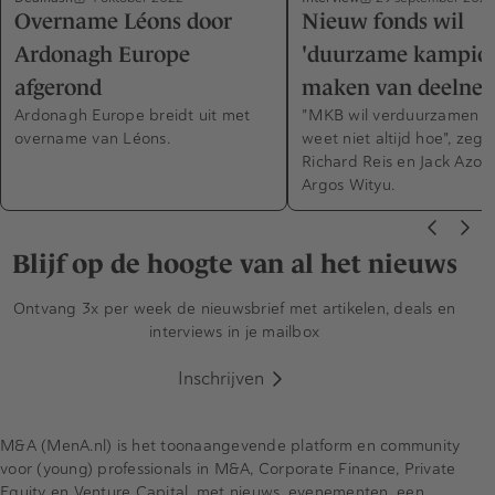
Overname Léons door
Nieuw fonds wil
Ardonagh Europe
'duurzame kampio
afgerond
maken van deelne
Ardonagh Europe breidt uit met
"MKB wil verduurzamen 
overname van Léons.
weet niet altijd hoe", zeg
Richard Reis en Jack Azou
Argos Wityu.
Blijf op de hoogte van al het nieuws
Ontvang 3x per week de nieuwsbrief met artikelen, deals en
interviews in je mailbox
Inschrijven
M&A (MenA.nl) is het toonaangevende platform en community
voor (young) professionals in M&A, Corporate Finance, Private
Equity en Venture Capital, met nieuws, evenementen, een