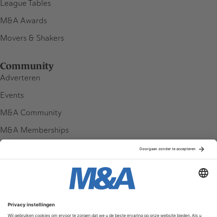
League Tables
M&A Awards
Movers & Shakers
Community
Adverteren
Events
M&A Community
M&A Memberships
League Tables
M&A Magazine
Partners
Service & Contact