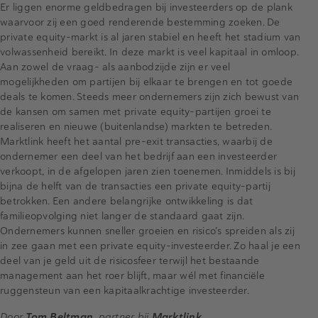
Er liggen enorme geldbedragen bij investeerders op de plank
waarvoor zij een goed renderende bestemming zoeken. De
private equity-markt is al jaren stabiel en heeft het stadium van
volwassenheid bereikt. In deze markt is veel kapitaal in omloop.
Aan zowel de vraag- als aanbodzijde zijn er veel
mogelijkheden om partijen bij elkaar te brengen en tot goede
deals te komen. Steeds meer ondernemers zijn zich bewust van
de kansen om samen met private equity-partijen groei te
realiseren en nieuwe (buitenlandse) markten te betreden.
Marktlink heeft het aantal pre-exit transacties, waarbij de
ondernemer een deel van het bedrijf aan een investeerder
verkoopt, in de afgelopen jaren zien toenemen. Inmiddels is bij
bijna de helft van de transacties een private equity-partij
betrokken. Een andere belangrijke ontwikkeling is dat
familieopvolging niet langer de standaard gaat zijn.
Ondernemers kunnen sneller groeien en risico’s spreiden als zij
in zee gaan met een private equity-investeerder. Zo haal je een
deel van je geld uit de risicosfeer terwijl het bestaande
management aan het roer blijft, maar wél met financiële
ruggensteun van een kapitaalkrachtige investeerder.
Door
Tom Beltman
, partner bij
Marktlink.