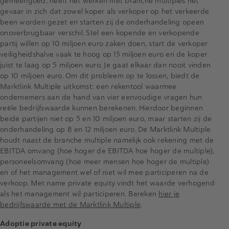
gemeengoed, heeft het werken met branche multiples het
gevaar in zich dat zowel koper als verkoper op het verkeerde
been worden gezet en starten zij de onderhandeling opeen
onoverbrugbaar verschil. Stel een kopende en verkopende
partij willen op 10 miljoen euro zaken doen, start de verkoper
veiligheidshalve vaak te hoog op 15 miljoen euro en de koper
juist te laag op 5 miljoen euro. Je gaat elkaar dan nooit vinden
op 10 miljoen euro. Om dit probleem op te lossen, biedt de
Marktlink Multiple uitkomst: een rekentool waarmee
ondernemers aan de hand van vier eenvoudige vragen hun
reële bedrijfswaarde kunnen berekenen. Hierdoor beginnen
beide partijen niet op 5 en 10 miljoen euro, maar starten zij de
onderhandeling op 8 en 12 miljoen euro. De Marktlink Multiple
houdt naast de branche multiple namelijk ook rekening met de
EBITDA omvang (hoe hoger de EBITDA hoe hoger de multiple),
personeelsomvang (hoe meer mensen hoe hoger de multiple)
en of het management wel of niet wil mee participeren na de
verkoop. Met name private equity vindt het waarde verhogend
als het management wil participeren. Bereken
hier je
bedrijfswaarde met de Marktlink Multiple
.
Adoptie private equity