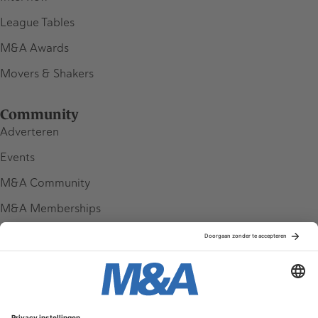
League Tables
M&A Awards
Movers & Shakers
Community
Adverteren
Events
M&A Community
M&A Memberships
League Tables
M&A Magazine
Partners