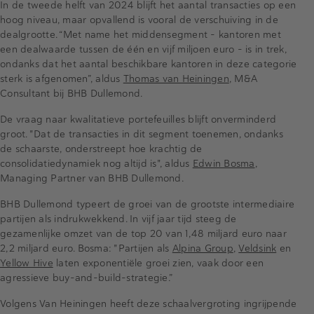
In de tweede helft van 2024 blijft het aantal transacties op een
hoog niveau, maar opvallend is vooral de verschuiving in de
dealgrootte. “Met name het middensegment – kantoren met
een dealwaarde tussen de één en vijf miljoen euro – is in trek,
ondanks dat het aantal beschikbare kantoren in deze categorie
sterk is afgenomen”, aldus
Thomas van Heiningen
, M&A
Consultant bij BHB Dullemond.
De vraag naar kwalitatieve portefeuilles blijft onverminderd
groot. "Dat de transacties in dit segment toenemen, ondanks
de schaarste, onderstreept hoe krachtig de
consolidatiedynamiek nog altijd is", aldus
Edwin Bosma
,
Managing Partner van BHB Dullemond.
BHB Dullemond typeert de groei van de grootste intermediaire
partijen als indrukwekkend. In vijf jaar tijd steeg de
gezamenlijke omzet van de top 20 van 1,48 miljard euro naar
2,2 miljard euro. Bosma: "Partijen als
Alpina Group
,
Veldsink
en
Yellow Hive
laten exponentiële groei zien, vaak door een
agressieve buy-and-build-strategie.”
Volgens Van Heiningen heeft deze schaalvergroting ingrijpende