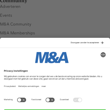
Community
Adverteren
Events
M&A Community
M&A Memberships
League Tables
M&A Magazine
Partners
Service & Contact
Contact
FAQ
Werken bij ons
Privacy Policy