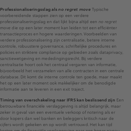
Professionaliseringsslag als
no regret move
Typische
voorbereidende stappen zien op een verdere
professionaliseringsslag en dat lijkt bijna altijd een
no regret
move
die op een later moment kan leiden tot een efficiënter
transactieproces en hogere waarderingen. Voorbeelden van
verdere professionalisering zijn centralisatie, betere interne
controle, robuustere governance, schriftelijke procedures en
policies en striktere compliance op gebieden zoals dataprivacy,
sanctiewetgeving en mededingingsrecht. Bij verdere
centralisatie hoort ook het centraal vergaren van informatie,
bijvoorbeeld het verzamelen van alle contracten in een centrale
database. Dit komt de interne controle ten goede, maar maakt
het op een later moment ook makkelijker om de benodigde
informatie aan te leveren in een exit traject.
Timing van overschakeling naar IFRS kan beslissend zijn
Een
betrouwbare financiële verslaggeving is altijd belangrijk, maar
zeker in geval van een eventuele verkoop of notering als er
door kopers dan wel banken en beleggers kritisch naar de
cijfers wordt gekeken en op wordt vertrouwd. Het kan tijd
kosten om de financiële verslaggeving naar een hoger niveau