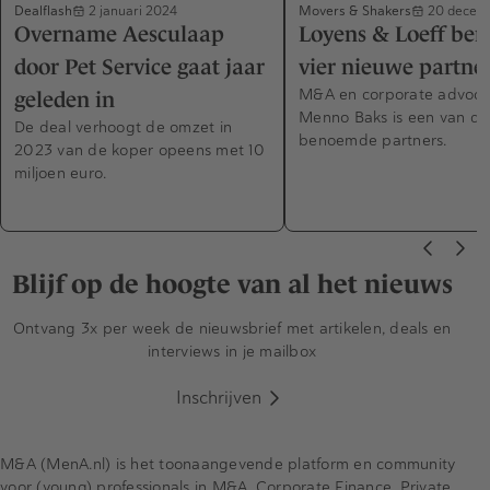
Dealflash
Movers & Shakers
2 januari 2024
20 decem
Overname Aesculaap
Loyens & Loeff be
door Pet Service gaat jaar
vier nieuwe partne
M&A en corporate advoca
geleden in
Menno Baks is een van de
De deal verhoogt de omzet in
benoemde partners.
2023 van de koper opeens met 10
miljoen euro.
Blijf op de hoogte van al het nieuws
Ontvang 3x per week de nieuwsbrief met artikelen, deals en
interviews in je mailbox
Inschrijven
M&A (MenA.nl) is het toonaangevende platform en community
voor (young) professionals in M&A, Corporate Finance, Private