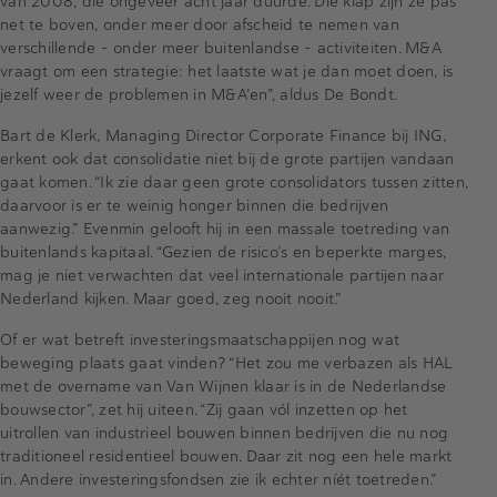
van 2008, die ongeveer acht jaar duurde. Die klap zijn ze pas
net te boven, onder meer door afscheid te nemen van
verschillende – onder meer buitenlandse - activiteiten. M&A
vraagt om een strategie: het laatste wat je dan moet doen, is
jezelf weer de problemen in M&A’en”, aldus De Bondt.
Bart de Klerk, Managing Director Corporate Finance bij ING,
erkent ook dat consolidatie niet bij de grote partijen vandaan
gaat komen. “Ik zie daar geen grote consolidators tussen zitten,
daarvoor is er te weinig honger binnen die bedrijven
aanwezig.” Evenmin gelooft hij in een massale toetreding van
buitenlands kapitaal. “Gezien de risico’s en beperkte marges,
mag je niet verwachten dat veel internationale partijen naar
Nederland kijken. Maar goed, zeg nooit nooit.”
Of er wat betreft investeringsmaatschappijen nog wat
beweging plaats gaat vinden? “Het zou me verbazen als HAL
met de overname van Van Wijnen klaar is in de Nederlandse
bouwsector”, zet hij uiteen. “Zij gaan vól inzetten op het
uitrollen van industrieel bouwen binnen bedrijven die nu nog
traditioneel residentieel bouwen. Daar zit nog een hele markt
in. Andere investeringsfondsen zie ik echter níét toetreden.”