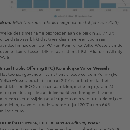
Bron:
M&A Database
(deals meegenomen tot februari 2021)
Welke deals met name bijdroegen aan de piek in 2017? Uit
onze database blijkt dat twee deals hier een voornaam
aandeel in hadden: de IPO van Koninklijke VolkerWessels en de
overeenkomst tussen DIF Infrastructure, HICL, Allianz en Affinity
Water.
Initial Public Offering (IPO) Koninklijke VolkerWessels
Het toonaangevende internationale bouwconcern Koninklijke
VolkerWessels bracht in januari 2017 naar buiten dat het
middels een IPO 25 miljoen aandelen, met een prijs van 23
euro per stuk, op de aandelenmarkt zou brengen. Tezamen
met een overtoewijzingsoptie (greenshoe) van ruim drie miljoen
aandelen, kwam de totale waarde in juni 2017 uit op 648
miljoen euro.
DIF Infrastructure, HICL, Allianz en Affinity Water
Een consortium van het Nederlandse DIF Infrastructure (26,88