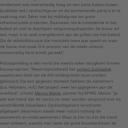
rendement was onevenredig hoog en een juiste balans tussen
(publieke red.) opdrachtgever en de aannemende partij is er te
vaak nog niet. Zeker niet bij middelgrote tot grote
infrastructurele projecten. Daarnaast mis ik consistentie in het
beleid en snel te doorlopen vergunningstrajecten. De bouw wil
wel, maar is te vaak overgeleverd aan de grillen van het beleid.
Zie de stikstofdiscussie die inmiddels twee jaar speelt en waar
de bouw, met maar 0,6 procent van de totale uitstoot,
onevenredig hard wordt geraakt.”
Risicospreiding is een trend die steeds vaker terugkomt binnen
bouwprojecten. “Neem bijvoorbeeld het
project Zuidasdok
,
waarbij een deel van de A10 ondergronds moet worden
gebouwd. Op een gegeven moment hebben de aannemers
(o.a. Heijmans, red.) het project weer teruggegeven aan de
overheid”, schetst
Menno Matze
, partner bij KPMG. Matze: “Je
ziet een trend dat de risico’s nu weer worden verspreid over de
verschillende bouwfases. Opdrachtgevers verschoven
afgelopen decennium steeds meer risico’s richting de
aannemers en onderaannemers. Maar je ziet nu dat die trend
weer omkeert, waarbij met name de grote bouwbedrijven de