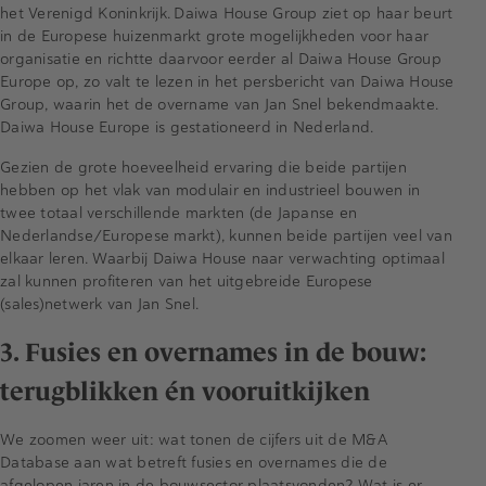
het Verenigd Koninkrijk. Daiwa House Group ziet op haar beurt
in de Europese huizenmarkt grote mogelijkheden voor haar
organisatie en richtte daarvoor eerder al Daiwa House Group
Europe op, zo valt te lezen in het persbericht van Daiwa House
Group, waarin het de overname van Jan Snel bekendmaakte.
Daiwa House Europe is gestationeerd in Nederland.
Gezien de grote hoeveelheid ervaring die beide partijen
hebben op het vlak van modulair en industrieel bouwen in
twee totaal verschillende markten (de Japanse en
Nederlandse/Europese markt), kunnen beide partijen veel van
elkaar leren. Waarbij Daiwa House naar verwachting optimaal
zal kunnen profiteren van het uitgebreide Europese
(sales)netwerk van Jan Snel.
3. Fusies en overnames in de bouw:
terugblikken én vooruitkijken
We zoomen weer uit: wat tonen de cijfers uit de M&A
Database aan wat betreft fusies en overnames die de
afgelopen jaren in de bouwsector plaatsvonden? Wat is er