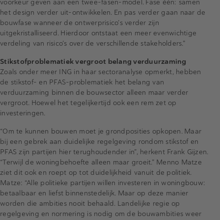
voorkeur geven aan een twee-fasen-model. Fase één: samen
het design verder uit-ontwikkelen. En pas verder gaan naar de
bouwfase wanneer de ontwerprisico’s verder zijn
uitgekristalliseerd. Hierdoor ontstaat een meer evenwichtige
verdeling van risico’s over de verschillende stakeholders.”
Stikstofproblematiek vergroot belang verduurzaming
Zoals onder meer ING in haar sectoranalyse opmerkt, hebben
de stikstof- en PFAS-problematiek het belang van
verduurzaming binnen de bouwsector alleen maar verder
vergroot. Hoewel het tegelijkertijd ook een rem zet op
investeringen.
“Om te kunnen bouwen moet je grondposities opkopen. Maar
bij een gebrek aan duidelijke regelgeving rondom stikstof en
PFAS zijn partijen hier terughoudender in”, herkent Frank Gijzen.
“Terwijl de woningbehoefte alleen maar groeit.” Menno Matze
ziet dit ook en roept op tot duidelijkheid vanuit de politiek.
Matze: “Alle politieke partijen willen investeren in woningbouw:
betaalbaar en liefst binnenstedelijk. Maar op deze manier
worden die ambities nooit behaald. Landelijke regie op
regelgeving en normering is nodig om de bouwambities weer