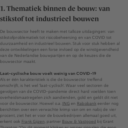
1. Thematiek binnen de bouw: van
stikstof tot industrieel bouwen
De bouwsector heeft te maken met talloze uitdagingen: van
stikstofproblematiek tot risicobeheersing en van COVID tot
duurzaamheid en industrieel bouwen. Stuk voor stuk hebben al
deze ontwikkelingen een forse invloed op de winstgevendheid
van de Nederlandse bouwpartijen en op de keuzes die de
bouwsector maakt.
Laat-cyclische bouw voelt weinig van COVID-19
Als er één karakteristiek is die de bouwsector treffend
omschrijft, is het wel ‘laat-cyclisch’. Waar veel sectoren de
gevolgen van de COVID-pandemie direct hard voelden toen
overheidsmaatregelen zich aandienden, gold en geldt dit niet
voor de bouwsector. Hoewel o.a.
ING
en
Rabobank
eerder nog
berichtten over een verwachte krimp van om en nabij de vier
procent, ziet het er voor de bouwbedrijven allemaal goed uit,
erkent ook
Frank Gijzen
, partner
Bouw & Vastgoed
bij Grant
Thornton. “Op dit moment klinken er amper signalen die erop