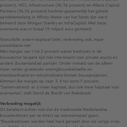
procent), HICL Infrastructure (36,56 procent) en Allianz Capital
Partners (36,56 procent) kochten gezamenlijk het gehele
aandelenbelang in Affinity Water van het fonds dat werd
beheerd door Morgan Stanley en InfraCapital. Met deze
overname was in totaal 1.9 miljard euro gemoeid.
Vooruitblik: extern kapitaal lonkt, verbreding ook, maar
consolidatie niet
Met marges van 1 tot 2 procent waren bedrijven in de
bouwsector langere tijd niet interessant voor private equity en
andere (buitenlandse) partijen. Onder invloed van de alleen
maar verder groeiende woningbouwbehoefte en
standaardisatie en industrialisatie binnen bouwprojecten,
klimmen die marges op naar 3, 4 tot soms 5 procent.
“Samenvattend: er is meer kapitaal, dus ook meer kapitaal voor
overnames”, stelt David de Bondt van Rabobank.
Verbreding mogelijk
Dit betekent echter niet dat de traditionele Nederlandse
bouwbedrijven per se direct op overnamepad gaan.
“Bouwbedrijven werden heel hard geraakt door de vorige crisis