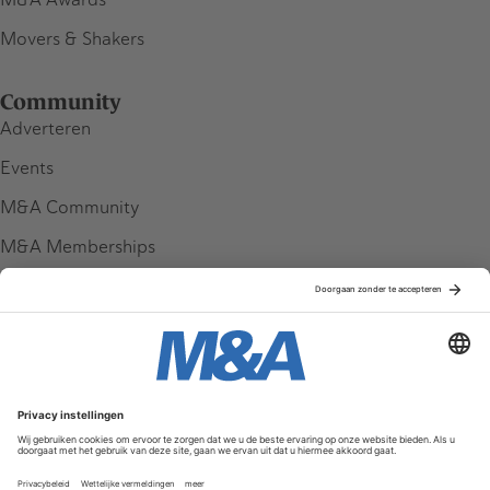
Movers & Shakers
Community
Adverteren
Events
M&A Community
M&A Memberships
League Tables
M&A Magazine
Partners
Service & Contact
Contact