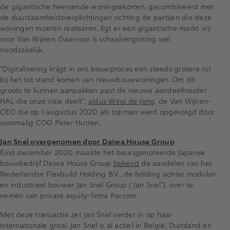
de gigantische heersende woningtekorten, gecombineerd met
de duurzaamheidsverplichtingen richting de partijen die deze
woningen moeten realiseren, ligt er een gigantische markt vrij
voor Van Wijnen. Daarvoor is schaalvergroting wel
noodzakelijk.
“Digitalisering krijgt in ons bouwproces een steeds grotere rol
bij het tot stand komen van nieuwbouwwoningen. Om dit
groots te kunnen aanpakken past de nieuwe aandeelhouder
HAL die onze visie deelt”,
aldus Wino de Jong
, de Van Wijnen-
CEO die op 1 augustus 2020 als topman werd opgevolgd door
voormalig COO Peter Hutten.
Jan Snel overgenomen door Daiwa House Group
Eind december 2020 maakte het beursgenoteerde Japanse
bouwbedrijf Daiwa House Group
bekend
de aandelen van het
Nederlandse Flexbuild Holding B.V., de holding achter modulair
en industrieel bouwer Jan Snel Group (‘Jan Snel’), over te
nemen van private equity-firma Parcom.
Met deze transactie zet Jan Snel verder in op haar
internationale groei. Jan Snel is al actief in België, Duitsland en