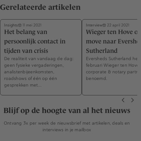
Gerelateerde artikelen
Insights
Interview
11 mei 2021
22 april 2021
Het belang van
Wieger ten Hove ov
persoonlijk contact in
move naar Evershe
tijden van crisis
Sutherland
De realiteit van vandaag de dag:
Eversheds Sutherland heef
geen fysieke vergaderingen,
februari Wieger ten Hove 
analistenbijeenkomsten,
corporate & notary partne
roadshows of één op één
benoemd.
gesprekken met…
Blijf op de hoogte van al het nieuws
Ontvang 3x per week de nieuwsbrief met artikelen, deals en
interviews in je mailbox