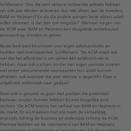
Schillemans: “Zou die joint venture voldoende prikkels hebben
om ook aan derden te leveren, dus niet alleen aan de moeders,
BAM en Heijmans? En als die andere partijen liever elders asfalt
willen afnemen, is dat dan ook mogelijk?” Allemaal vragen van
de ACM waar BAM en Heijmans een deugdelijk onderbouwd
antwoord op dienden te geven.
Beide bedrijven beschikten over eigen asfaltcentrales en
hadden veel overcapaciteit. Schillemans: “De ACM snapt ook
wel dat het efficiënter is om samen één asfaltcentrale te
hebben, maar ook partijen zonder een eigen centrale moeten
wel onder concurrerende voorwaarden hun asfalt kunnen
afnemen, ook wanneer die joint venture is opgericht. Daar is
uitgebreid onderzoek naar gedaan.”
Door ook in gesprek te gaan met partijen die potentieel
bezwaar zouden kunnen hebben bij een dergelijke joint
venture. “De ACM toetste het verhaal van BAM en Heijmans in
de markt. En wij maakten met ons team de vertaalslag,
enerzijds richting de business en anderzijds richting de ACM.
Hiermee hebben we de voornemens van BAM en Heijmans
goed kunnen onderbouwen en aangetoond dat de bundeling