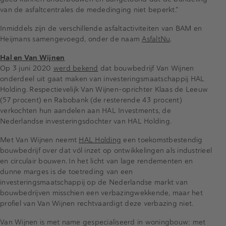
van de asfaltcentrales de mededinging niet beperkt.”
Inmiddels zijn de verschillende asfaltactiviteiten van BAM en
Heijmans samengevoegd, onder de naam
AsfaltNu
.
Hal en Van Wijnen
Op 3 juni 2020
werd bekend
dat bouwbedrijf Van Wijnen
onderdeel uit gaat maken van investeringsmaatschappij HAL
Holding. Respectievelijk Van Wijnen-oprichter Klaas de Leeuw
(57 procent) en Rabobank (de resterende 43 procent)
verkochten hun aandelen aan HAL Investments, de
Nederlandse investeringsdochter van HAL Holding.
Met Van Wijnen neemt
HAL Holding
een toekomstbestendig
bouwbedrijf over dat vól inzet op ontwikkelingen als industrieel
en circulair bouwen. In het licht van lage rendementen en
dunne marges is de toetreding van een
investeringsmaatschappij op de Nederlandse markt van
bouwbedrijven misschien een verbazingwekkende, maar het
profiel van Van Wijnen rechtvaardigt deze verbazing niet.
Van Wijnen is met name gespecialiseerd in woningbouw: met