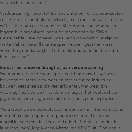
waar te kunnen maken.”
Verduurzaming noopt tot transparantie binnen de bouwsector,
ziet Gijzen. “Je moet als bouwbedrijf concreet aan kunnen tonen
wát je doet aan duurzaamheid. Steeds meer bouwbedrijven
leggen hun organisatie naast de meetlat van de SDG’s
(Sustainable Development Goals, red.). Zo wordt duidelijk op
welke vlakken ze al flinke stappen hebben gezet en waar
versnelling noodzakelijk is. Dat maakt duurzaamheid ook direct
heel concreet.”
Industrieel bouwen draagt bij aan verduurzaming
Waar vroeger iedere woning die werd gebouwd n = 1 was,
beweegt de sector zich meer en meer richting industrieel
bouwen. Niet alleen is dit veel efficiënter, wat weer zijn
weerslag heeft op de flinterdunne marges: het heeft ook een
gigantische weerslag op de uitstootcijfers op bouwplaatsen.
“Je uitstoot op de bouwplek zelf is een stuk minder wanneer je,
met behulp van digitalisering, op de tekentafel al zoveel
mogelijk aspecten uittekent en die in de fabriek al modulair
kunt inbouwen”, legt Menno Matze van KPMG uit. “Dan ben je