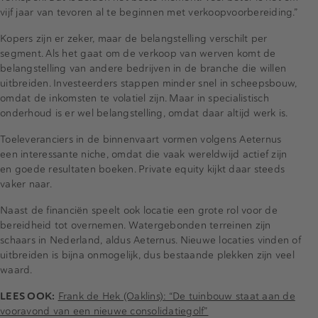
vijf jaar van tevoren al te beginnen met verkoopvoorbereiding.”
Kopers zijn er zeker, maar de belangstelling verschilt per
segment. Als het gaat om de verkoop van werven komt de
belangstelling van andere bedrijven in de branche die willen
uitbreiden. Investeerders stappen minder snel in scheepsbouw,
omdat de inkomsten te volatiel zijn. Maar in specialistisch
onderhoud is er wel belangstelling, omdat daar altijd werk is.
Toeleveranciers in de binnenvaart vormen volgens Aeternus
een interessante niche, omdat die vaak wereldwijd actief zijn
en goede resultaten boeken. Private equity kijkt daar steeds
vaker naar.
Naast de financiën speelt ook locatie een grote rol voor de
bereidheid tot overnemen. Watergebonden terreinen zijn
schaars in Nederland, aldus Aeternus. Nieuwe locaties vinden of
uitbreiden is bijna onmogelijk, dus bestaande plekken zijn veel
waard.
LEES OOK:
Frank de Hek (Oaklins): “De tuinbouw staat aan de
vooravond van een nieuwe consolidatiegolf”