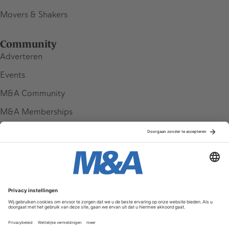
Movers & Shakers
Community
Adverteren
Events
M&A Community
M&A Memberships
League Tables
M&A Magazine
Partners
Service & Contact
Contact
FAQ