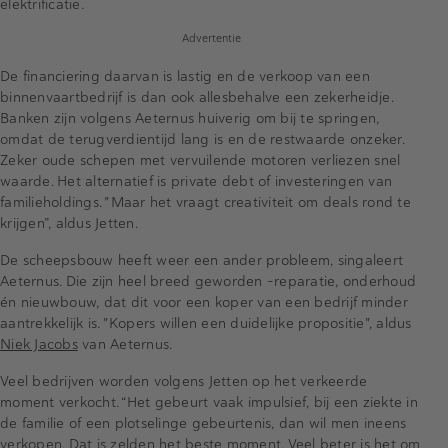
elektrificatie.
Advertentie
De financiering daarvan is lastig en de verkoop van een
binnenvaartbedrijf is dan ook allesbehalve een zekerheidje.
Banken zijn volgens Aeternus huiverig om bij te springen,
omdat de terugverdientijd lang is en de restwaarde onzeker.
Zeker oude schepen met vervuilende motoren verliezen snel
waarde. Het alternatief is private debt of investeringen van
familieholdings. "Maar het vraagt creativiteit om deals rond te
krijgen”, aldus Jetten.
De scheepsbouw heeft weer een ander probleem, singaleert
Aeternus. Die zijn heel breed geworden -reparatie, onderhoud
én nieuwbouw, dat dit voor een koper van een bedrijf minder
aantrekkelijk is. "Kopers willen een duidelijke propositie", aldus
Niek Jacobs
van Aeternus.
Veel bedrijven worden volgens Jetten op het verkeerde
moment verkocht. “Het gebeurt vaak impulsief, bij een ziekte in
de familie of een plotselinge gebeurtenis, dan wil men ineens
verkopen. Dat is zelden het beste moment. Veel beter is het om