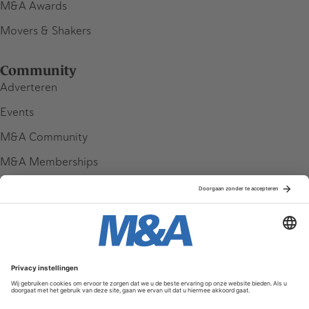
M&A Awards
Movers & Shakers
Community
Adverteren
Events
M&A Community
M&A Memberships
League Tables
M&A Magazine
Partners
Service & Contact
Contact