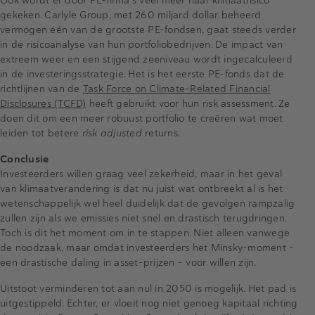
Ook wordt er door PE-firma's veel meer naar klimaatrisico
gekeken. Carlyle Group, met 260 miljard dollar beheerd
vermogen één van de grootste PE-fondsen, gaat steeds verder
in de risicoanalyse van hun portfoliobedrijven. De impact van
extreem weer en een stijgend zeeniveau wordt ingecalculeerd
in de investeringsstrategie. Het is het eerste PE-fonds dat de
richtlijnen van de
Task Force on Climate-Related Financial
Disclosures (TCFD)
heeft gebruikt voor hun risk assessment. Ze
doen dit om een meer robuust portfolio te creëren wat moet
leiden tot betere
risk adjusted
returns.
Conclusie
Investeerders willen graag veel zekerheid, maar in het geval
van klimaatverandering is dat nu juist wat ontbreekt al is het
wetenschappelijk wel heel duidelijk dat de gevolgen rampzalig
zullen zijn als we emissies niet snel en drastisch terugdringen.
Toch is dit het moment om in te stappen. Niet alleen vanwege
de noodzaak, maar omdat investeerders het Minsky-moment –
een drastische daling in asset-prijzen – voor willen zijn.
Uitstoot verminderen tot aan nul in 2050 is mogelijk. Het pad is
uitgestippeld. Echter, er vloeit nog niet genoeg kapitaal richting