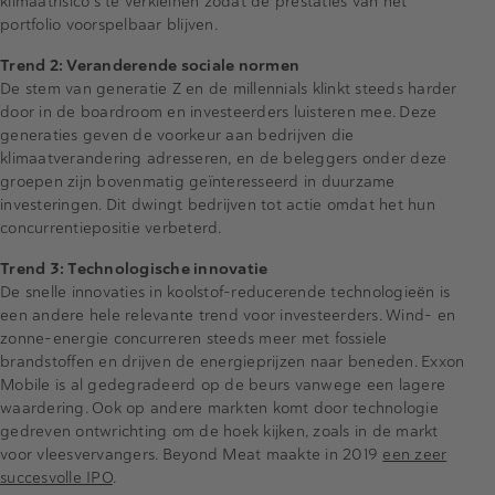
klimaatrisico's te verkleinen zodat de prestaties van het
portfolio voorspelbaar blijven.
Trend 2: Veranderende sociale normen
De stem van generatie Z en de millennials klinkt steeds harder
door in de boardroom en investeerders luisteren mee. Deze
generaties geven de voorkeur aan bedrijven die
klimaatverandering adresseren, en de beleggers onder deze
groepen zijn bovenmatig geïnteresseerd in duurzame
investeringen. Dit dwingt bedrijven tot actie omdat het hun
concurrentiepositie verbeterd.
Trend 3: Technologische innovatie
De snelle innovaties in koolstof-reducerende technologieën is
een andere hele relevante trend voor investeerders. Wind- en
zonne-energie concurreren steeds meer met fossiele
brandstoffen en drijven de energieprijzen naar beneden. Exxon
Mobile is al gedegradeerd op de beurs vanwege een lagere
waardering. Ook op andere markten komt door technologie
gedreven ontwrichting om de hoek kijken, zoals in de markt
voor vleesvervangers. Beyond Meat maakte in 2019
een zeer
succesvolle IPO
.