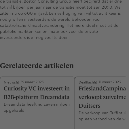
de transitie. Boston Consulting Group heeft becijferd dat er drie
tot vijf biljoen per jaar naar de transitie moet tot aan 2050. We
zitten nu op 600 miljard. Een verhoging van vijf tot acht keer is
nodig willen investeerders de wereld behoeden voor
catastrofische klimaatverandering. Het merendeel moet uit de
publieke markten komen, maar ook voor de private
investeerders is er nog veel te doen.
Gerelateerde artikelen
Nieuws
Dealflash
29 maart 2023
31 maart 2023
Curiosity VC investeert in
FrieslandCampina
B2B-platform Dreamdata
verkoopt zuivelme
Dreamdata heeft nu zeven miljoen
Duitsers
opgehaald.
De verkoop van Tuffi stuitt
op een verbod van de wa