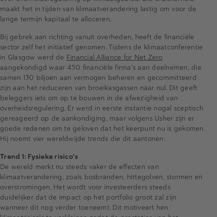
maakt het in tijden van klimaatverandering lastig om voor de
lange termijn kapitaal te alloceren.
Bij gebrek aan richting vanuit overheden, heeft de financiële
sector zelf het initiatief genomen. Tijdens de klimaatconferentie
in Glasgow werd de
Financial Alliance for Net Zero
aangekondigd waar 450 financiële firma's aan deelnemen, die
samen 130 biljoen aan vermogen beheren en gecommitteerd
zijn aan het reduceren van broeikasgassen naar nul. Dit geeft
beleggers iets om op te bouwen in de afwezigheid van
overheidsregulering. Er werd in eerste instantie nogal sceptisch
gereageerd op de aankondiging, maar volgens Usher zijn er
goede redenen om te geloven dat het keerpunt nu is gekomen.
Hij noemt vier wereldwijde trends die dit aantonen:
Trend 1: Fysieke risico's
De wereld merkt nu steeds vaker de effecten van
klimaatverandering, zoals bosbranden, hittegolven, stormen en
overstromingen. Het wordt voor investeerders steeds
duidelijker dat de impact op het portfolio groot zal zijn
wanneer dit nog verder toeneemt. Dit motiveert hen