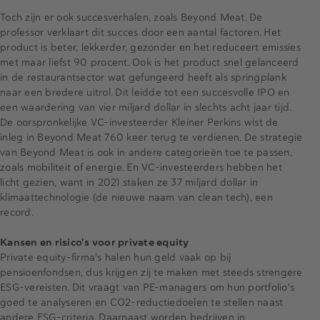
Toch zijn er ook succesverhalen, zoals Beyond Meat. De
professor verklaart dit succes door een aantal factoren. Het
product is beter, lekkerder, gezonder en het reduceert emissies
met maar liefst 90 procent. Ook is het product snel gelanceerd
in de restaurantsector wat gefungeerd heeft als springplank
naar een bredere uitrol. Dit leidde tot een succesvolle IPO en
een waardering van vier miljard dollar in slechts acht jaar tijd.
De oorspronkelijke VC-investeerder Kleiner Perkins wist de
inleg in Beyond Meat 760 keer terug te verdienen. De strategie
van Beyond Meat is ook in andere categorieën toe te passen,
zoals mobiliteit of energie. En VC-investeerders hebben het
licht gezien, want in 2021 staken ze 37 miljard dollar in
klimaattechnologie (de nieuwe naam van clean tech), een
record.
Kansen en risico's voor private equity
Private equity-firma's halen hun geld vaak op bij
pensioenfondsen, dus krijgen zij te maken met steeds strengere
ESG-vereisten. Dit vraagt van PE-managers om hun portfolio's
goed te analyseren en CO2-reductiedoelen te stellen naast
andere ESG-criteria. Daarnaast worden bedrijven in