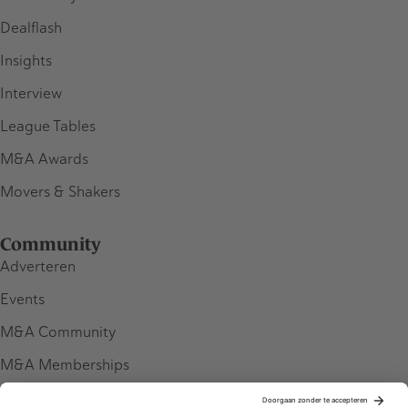
Dealflash
Insights
Interview
League Tables
M&A Awards
Movers & Shakers
Community
Adverteren
Events
M&A Community
M&A Memberships
League Tables