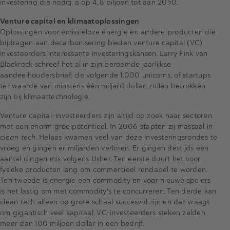
investering die nodig is op 4,8 biljoen tot aan 2050.
Venture capital en klimaatoplossingen
Oplossingen voor emissieloze energie en andere producten die
bijdragen aan decarbonisering bieden venture capital (VC)
investeerders interessante investeringskansen. Larry Fink van
Blackrock schreef het al in zijn beroemde jaarlijkse
aandeelhoudersbrief: de volgende 1.000 unicorns, of startups
ter waarde van minstens één miljard dollar, zullen betrokken
zijn bij klimaattechnologie.
Venture capital-investeerders zijn altijd op zoek naar sectoren
met een enorm groeipotentieel. In 2006 stapten zij massaal in
clean tech
. Helaas kwamen veel van deze investeringsrondes te
vroeg en gingen er miljarden verloren. Er gingen destijds een
aantal dingen mis volgens Usher. Ten eerste duurt het voor
fysieke producten lang om commercieel rendabel te worden.
Ten tweede is energie een commodity en voor nieuwe spelers
is het lastig om met commodity's te concurreren. Ten derde kan
clean tech alleen op grote schaal succesvol zijn en dat vraagt
om gigantisch veel kapitaal. VC-investeerders steken zelden
meer dan 100 miljoen dollar in een bedrijf.