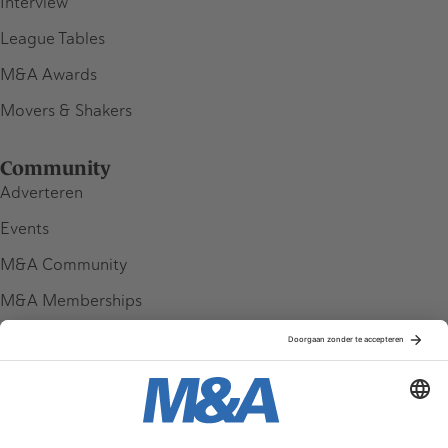
Interview
League Tables
M&A Awards
Movers & Shakers
Community
Adverteren
Events
M&A Community
M&A Memberships
League Tables
M&A Magazine
Partners