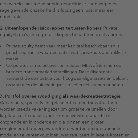
een wereld met toenemende geopolitieke spanningen en
regelgevende onzekerheid is focus geen luxe, maar een
noodzaak.
2. Uiteenlopende risico-appetite tussen kopers
Private
equity-firma’s en corporate kopers benaderen deals anders:
Private equity heeft vaak meer kapitaal beschikbaar en is
gericht op snelle waardecreatie, wat carve-outs aantrekkelijk
maakt.
Corporates zijn selectiever en moeten M&A afstemmen op
bredere transformatiedoelstellingen. Deze divergentie
versterkt de competitie voor hoogwaardige assets en beloont
organisaties die uitvoeringsrisico’s effectief kunnen beheren.
3. Portfoliovereenvoudiging als waardecreatiestrategie
Carve-outs, spin-offs en gefaseerde eigendomsstructuren
worden steeds vaker ingezet om groei te versnellen door
kapitaal vrij te maken voor kernactiviteiten, waarde te
ontgrendelen in onderdelen die binnen een groter
conglomeraat ondergewaardeerd werden en operationele
modellen te vereenvoudigen, wat resulteert in lagere kosten en