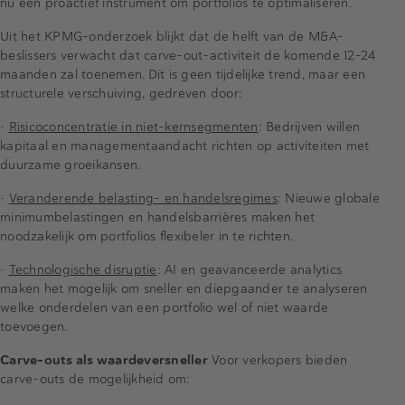
nu een proactief instrument om portfolios te optimaliseren.
Uit het KPMG-onderzoek blijkt dat de helft van de M&A-
beslissers verwacht dat carve-out-activiteit de komende 12-24
maanden zal toenemen. Dit is geen tijdelijke trend, maar een
structurele verschuiving, gedreven door:
•
Risicoconcentratie in niet-kernsegmenten
: Bedrijven willen
kapitaal en managementaandacht richten op activiteiten met
duurzame groeikansen.
•
Veranderende belasting- en handelsregimes
: Nieuwe globale
minimumbelastingen en handelsbarrières maken het
noodzakelijk om portfolios flexibeler in te richten.
•
Technologische disruptie
: AI en geavanceerde analytics
maken het mogelijk om sneller en diepgaander te analyseren
welke onderdelen van een portfolio wel of niet waarde
toevoegen.
Carve-outs als waardeversneller
Voor verkopers bieden
carve-outs de mogelijkheid om: