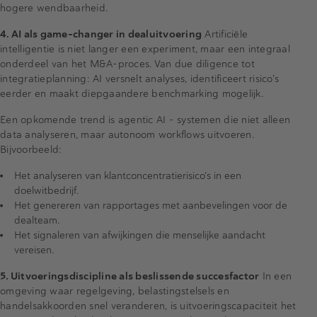
hogere wendbaarheid.
4. AI als game-changer in dealuitvoering
Artificiële
intelligentie is niet langer een experiment, maar een integraal
onderdeel van het M&A-proces. Van due diligence tot
integratieplanning: AI versnelt analyses, identificeert risico’s
eerder en maakt diepgaandere benchmarking mogelijk.
Een opkomende trend is agentic AI – systemen die niet alleen
data analyseren, maar autonoom workflows uitvoeren.
Bijvoorbeeld:
Het analyseren van klantconcentratierisico’s in een
doelwitbedrijf.
Het genereren van rapportages met aanbevelingen voor de
dealteam.
Het signaleren van afwijkingen die menselijke aandacht
vereisen.
5. Uitvoeringsdiscipline als beslissende succesfactor
In een
omgeving waar regelgeving, belastingstelsels en
handelsakkoorden snel veranderen, is uitvoeringscapaciteit het