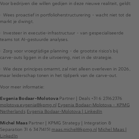
Voor bedrijven die willen gedijen in deze nieuwe realiteit, geldt:
• Wees proactief in portfolioherstructurering – wacht niet tot de
markt je dwingt.
• Investeer in executie-infrastructuur – van gespecialiseerde
teams tot AI-gestuurde analyses.
• Zorg voor vroegtijdige planning – de grootste risico’s bij
carve-outs liggen in de uitvoering, niet in de strategie.
• Wie deze principes omarmt, zal niet alleen overleven in 2026,
maar leiderschap tonen in het tijdperk van de carve-out.
Voor meer informatie:
Evgenia Bodaar-Molotova
Partner | Deals
+31 6 23162376
molotova.evgenia@kpmg.nl
Evgenia Bodaar-Molotova - KPMG
Netherlands
Evgenia Bodaar-Molotova | LinkedIn
Michel Maas
Partner | KPMG Strategy | Integration &
Separation
31 6
34714151
maas.michel@kpmg.nl
Michel Maas |
LinkedIn