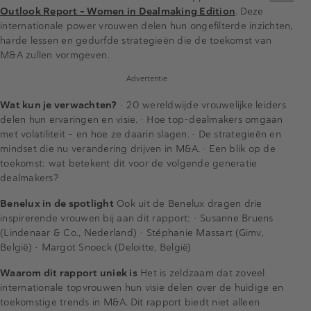
Outlook Report – Women in Dealmaking Edition
. Deze
internationale power vrouwen delen hun ongefilterde inzichten,
harde lessen en gedurfde strategieën die de toekomst van
M&A zullen vormgeven.
Advertentie
Wat kun je verwachten?
• 20 wereldwijde vrouwelijke leiders
delen hun ervaringen en visie. • Hoe top-dealmakers omgaan
met volatiliteit – en hoe ze daarin slagen. • De strategieën en
mindset die nu verandering drijven in M&A. • Een blik op de
toekomst: wat betekent dit voor de volgende generatie
dealmakers?
Benelux in de spotlight
Ook uit de Benelux dragen drie
inspirerende vrouwen bij aan dit rapport: • Susanne Bruens
(Lindenaar & Co., Nederland) • Stéphanie Massart (Gimv,
België) • Margot Snoeck (Deloitte, België)
Waarom dit rapport uniek is
Het is zeldzaam dat zoveel
internationale topvrouwen hun visie delen over de huidige en
toekomstige trends in M&A. Dit rapport biedt niet alleen