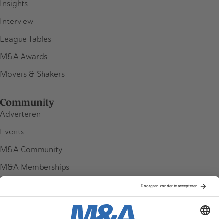
Insights
Interview
League Tables
M&A Awards
Movers & Shakers
Community
Adverteren
Events
M&A Community
M&A Memberships
League Tables
M&A Magazine