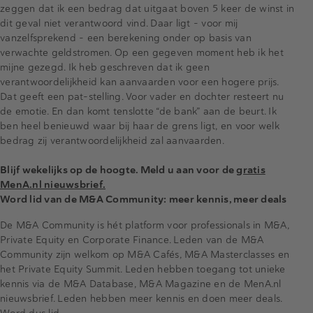
zeggen dat ik een bedrag dat uitgaat boven 5 keer de winst in
dit geval niet verantwoord vind. Daar ligt - voor mij
vanzelfsprekend - een berekening onder op basis van
verwachte geldstromen. Op een gegeven moment heb ik het
mijne gezegd. Ik heb geschreven dat ik geen
verantwoordelijkheid kan aanvaarden voor een hogere prijs.
Dat geeft een pat-stelling. Voor vader en dochter resteert nu
de emotie. En dan komt tenslotte “de bank” aan de beurt. Ik
ben heel benieuwd waar bij haar de grens ligt, en voor welk
bedrag zij verantwoordelijkheid zal aanvaarden.
Blijf wekelijks op de hoogte. Meld u aan voor de
gratis
MenA.nl nieuwsbrief.
Word lid van de M&A Community: meer kennis, meer deals
De M&A Community is hét platform voor professionals in M&A,
Private Equity en Corporate Finance. Leden van de M&A
Community zijn welkom op M&A Cafés, M&A Masterclasses en
het Private Equity Summit. Leden hebben toegang tot unieke
kennis via de M&A Database, M&A Magazine en de MenA.nl
nieuwsbrief. Leden hebben meer kennis en doen meer deals.