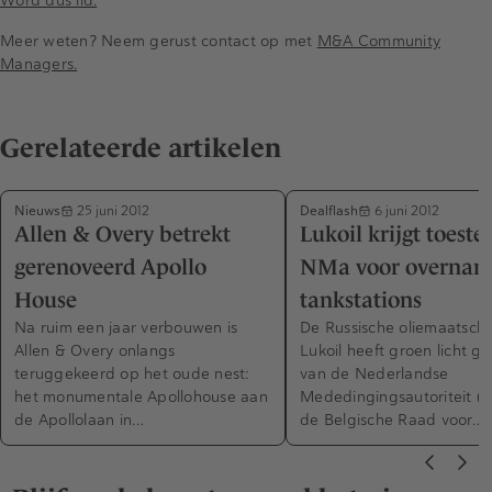
Word dus lid.
Meer weten? Neem gerust contact op met
M&A Community
Managers.
Gerelateerde artikelen
Nieuws
Dealflash
25 juni 2012
6 juni 2012
Allen & Overy betrekt
Lukoil krijgt toes
gerenoveerd Apollo
NMa voor overna
House
tankstations
Na ruim een jaar verbouwen is
De Russische oliemaatscha
Allen & Overy onlangs
Lukoil heeft groen licht g
teruggekeerd op het oude nest:
van de Nederlandse
het monumentale Apollohouse aan
Mededingingsautoriteit (
de Apollolaan in…
de Belgische Raad voor…