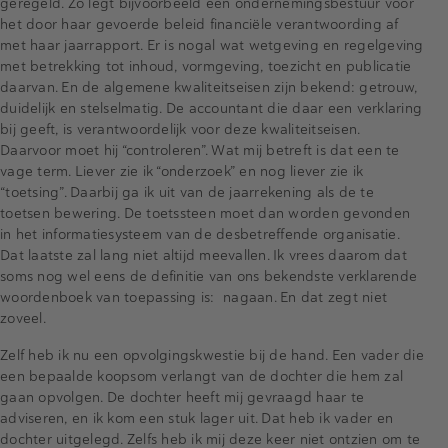
geregeld. Zo legt bijvoorbeeld een ondernemingsbestuur voor
het door haar gevoerde beleid financiële verantwoording af
met haar jaarrapport. Er is nogal wat wetgeving en regelgeving
met betrekking tot inhoud, vormgeving, toezicht en publicatie
daarvan. En de algemene kwaliteitseisen zijn bekend: getrouw,
duidelijk en stelselmatig. De accountant die daar een verklaring
bij geeft, is verantwoordelijk voor deze kwaliteitseisen.
Daarvoor moet hij “controleren”. Wat mij betreft is dat een te
vage term. Liever zie ik “onderzoek” en nog liever zie ik
“toetsing”. Daarbij ga ik uit van de jaarrekening als de te
toetsen bewering. De toetssteen moet dan worden gevonden
in het informatiesysteem van de desbetreffende organisatie.
Dat laatste zal lang niet altijd meevallen. Ik vrees daarom dat
soms nog wel eens de definitie van ons bekendste verklarende
woordenboek van toepassing is: nagaan. En dat zegt niet
zoveel.
Zelf heb ik nu een opvolgingskwestie bij de hand. Een vader die
een bepaalde koopsom verlangt van de dochter die hem zal
gaan opvolgen. De dochter heeft mij gevraagd haar te
adviseren, en ik kom een stuk lager uit. Dat heb ik vader en
dochter uitgelegd. Zelfs heb ik mij deze keer niet ontzien om te