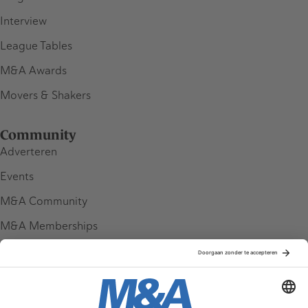
Interview
League Tables
M&A Awards
Movers & Shakers
Community
Adverteren
Events
M&A Community
M&A Memberships
League Tables
M&A Magazine
Partners