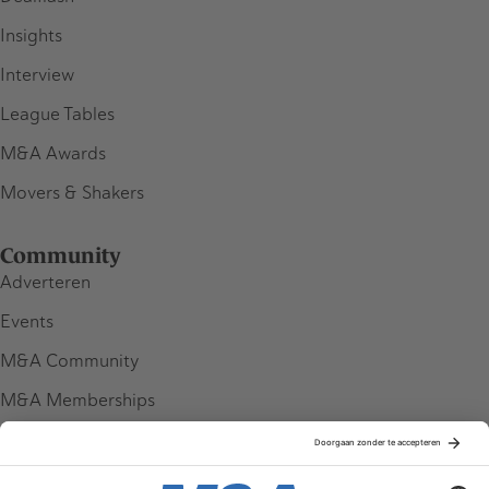
Insights
Interview
League Tables
M&A Awards
Movers & Shakers
Community
Adverteren
Events
M&A Community
M&A Memberships
League Tables
M&A Magazine