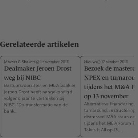
Gerelateerde artikelen
Movers & Shakers
Nieuws
1 november 2013
17 oktober 2013
Dealmaker Jeroen Drost
Bezoek de mastercl
weg bij NIBC
NPEX en turnarou
Bestuursvoorzitter en M&A bankier
tijdens het M&A F
Jeroen Drost heeft aangekondigd
op 13 november
volgend jaar te vertrekken bij
Alternatieve financiering,
NIBC. "De transformatie van de
turnaround, restructering 
bank…
distressed M&A staan cen
tijdens het M&A Forum Th
Takes It All op 13…