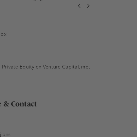
s
box
Private Equity en Venture Capital, met
e & Contact
j ons