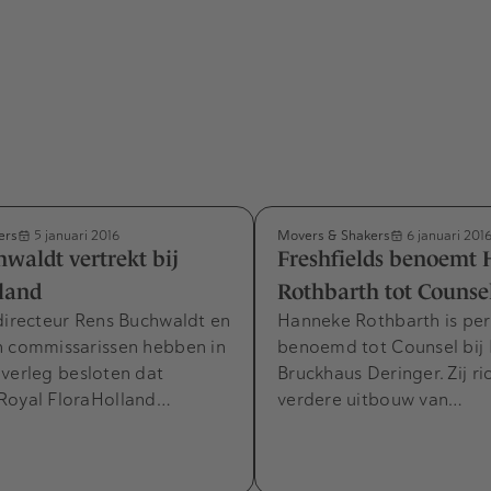
ers
Movers & Shakers
5 januari 2016
6 januari 201
waldt vertrekt bij
Freshfields benoemt
land
Rothbarth tot Counse
directeur Rens Buchwaldt en
Hanneke Rothbarth is per
n commissarissen hebben in
benoemd tot Counsel bij 
verleg besloten dat
Bruckhaus Deringer. Zij ri
Royal FloraHolland…
verdere uitbouw van…