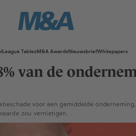
l
League Tables
M&A Awards
Nieuwsbrief
Whitepapers
28% van de onderne
putatieschade voor een gemiddelde ondernemin
waarde zou vernietigen.