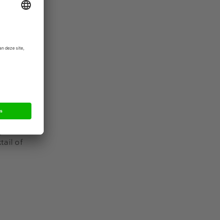
er zullen
reputatie,
nd – een dag
cocktail of
 later
ail of