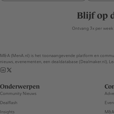
Blijf op
Ontvang 3x per week d
M&A (MenA.nl) is het toonaangevende platform en communit
nieuws, evenementen, een dealdatabase (Dealmaker.nl), L
Onderwerpen
Co
Community Nieuws
Adve
Dealflash
Even
Insights
M&A