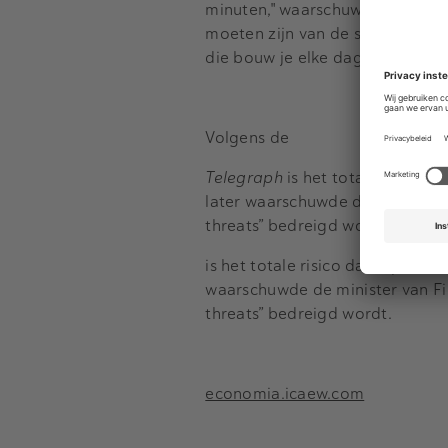
minuten," waarschuwde de CEO v
moeten zijn van de schade die s
die bouw je elke dag, die manag
Volgens de
Telegraph
is het totale risico 
later waarschuwde de minister 
threats” bedreigd wordt.
is het totale risico dat reputat
waarschuwde de minister van Fi
threats” bedreigd wordt.
economia.icaew.com