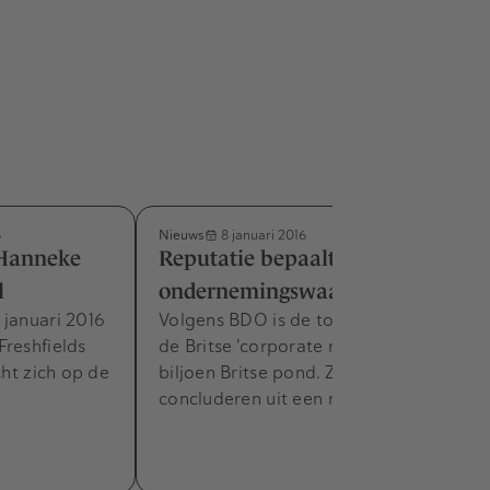
Nieuws
6
8 januari 2016
 Hanneke
Reputatie bepaalt 28% van de
l
ondernemingswaarde
 januari 2016
Volgens BDO is de totale waarde van
Freshfields
de Britse 'corporate reputation' 1,7
cht zich op de
biljoen Britse pond. Zo valt te
concluderen uit een rapport,…