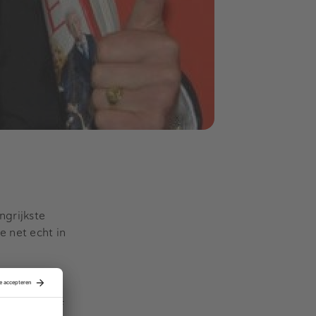
ngrijkste
e net echt in
es je in vijf