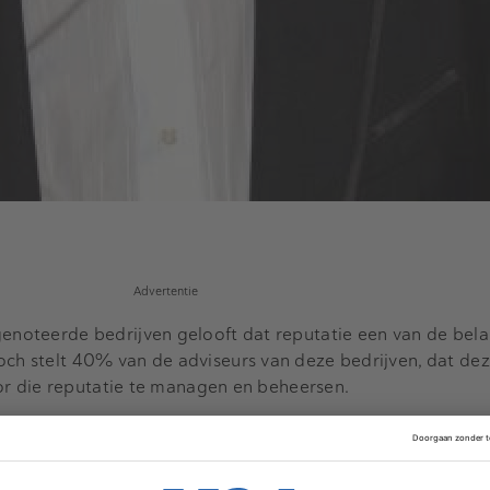
Advertentie
genoteerde bedrijven gelooft dat reputatie een van de bela
och stelt 40% van de adviseurs van deze bedrijven, dat dez
 voor die reputatie te managen en beheersen.
en Buffet: "een reputatie bouw je in twintig jaar, maar verli