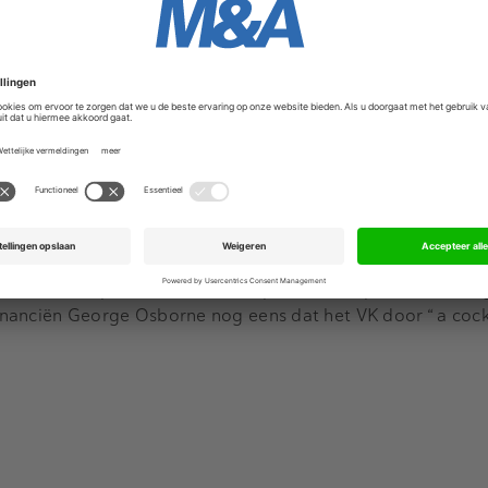
an QCA ondernemers en hun adviseurs dat zij zich bewust
metten op de reputatie kunnen aanrichten. “Een corporate 
e je elke dag en die moet je ook elke dag beschermen.”
dat reputaties in de UK lopen te waarderen op 1,7 biljoen po
van Financiën George Osborne nog eens dat het VK door “ a 
ies in de UK lopen te waarderen op 1,7 biljoen pond – een dag
nanciën George Osborne nog eens dat het VK door “ a cockt