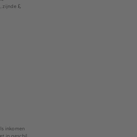
 zijnde £
als inkomen
t in geschil