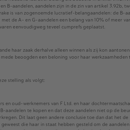
n B-aandelen, aandelen zijn in de zin van artikel 3.92b, tw
prake is van zogenoemde lucratief-belangaandelen: de B-a
 met de A- en G-aandelen een belang van 10% of meer va
 waren eenvoudigweg teveel cumprefs geplaatst.
ande haar zaak derhalve alleen winnen als zij kon aantonen
et mede beoogden een beloning voor haar werkzaamheden te
e stelling als volgt:
ers en oud-werknemers van F Ltd. en haar dochtermaatscha
 B-aandelen te kopen en dat deze aandelen niet op de beu
kregen. Dit laat geen andere conclusie toe dan dat het de
 geweest die haar in staat hebben gesteld om de aandelen