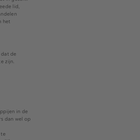
eede lid,
andelen
n het
 dat de
 zijn.
ppijen in de
rs dan wel op
 te