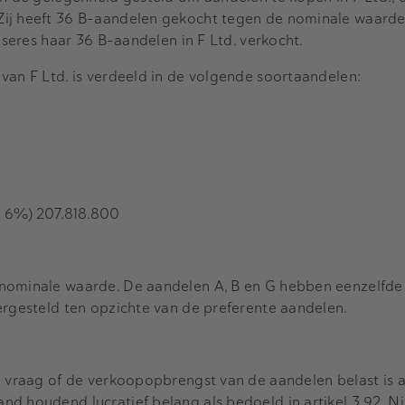
ij heeft 36 B-aandelen gekocht tegen de nominale waarde,
eiseres haar 36 B-aandelen in F Ltd. verkocht.
van F Ltd. is verdeeld in de volgende soortaandelen:
d 6%) 207.818.800
 nominale waarde. De aandelen A, B en G hebben eenzelfde
ergesteld ten opzichte van de preferente aandelen.
e vraag of de verkoopopbrengst van de aandelen belast is 
d houdend lucratief belang als bedoeld in artikel 3.92. Nie