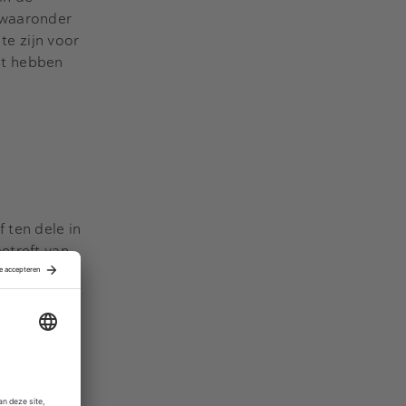
 waaronder
e zijn voor
et hebben
 ten dele in
etreft van
e