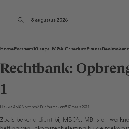
8 augustus 2026
Home
Partners
10 sept: M&A Criterium
Events
Dealmaker.n
Rechtbank: Opbrengs
1
Nieuws
M&A Awards
Eric Vermeulen
17 maart 2014
Zoals bekend dient bij MBO’s, MBI’s en werkn
heffing van inkomstenbelasting bij de toekoms