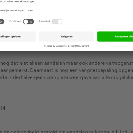
ndering voor (bepaalde categorieën) werknemers en uit de
genoemd artikel blijkt bovendien dat de wetgever bij de
ng heeft onderkend dat ook werknemers met de toepassin
n worden.
s nog dat niet alleen aandelen maar ook andere vermogensr
 aangemerkt. Daarnaast is nog een vangnetbepaling opgen
ande is derhalve geen complete weergave van alle mogelijke
014
in de gelegenheid gesteld om aandelen te kopen in F Ltd., 