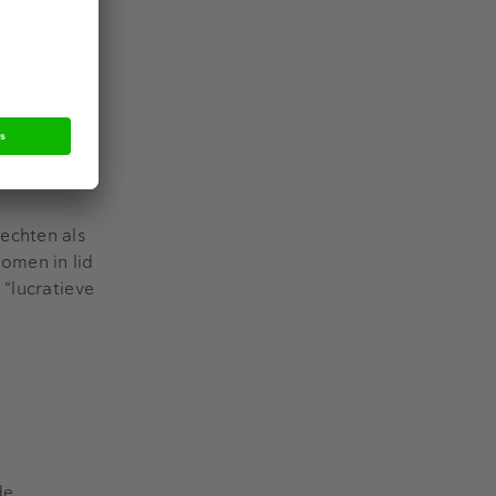
g van de
echten als
omen in lid
 “lucratieve
de