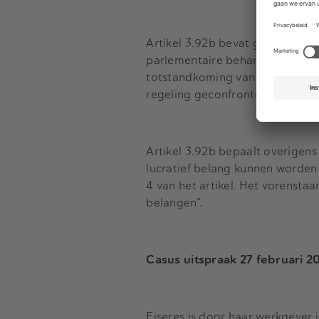
Artikel 3.92b bevat géén uitzo
parlementaire behandeling van 
totstandkoming van de wetgevi
regeling geconfronteerd kunne
Artikel 3.92b bepaalt overigen
lucratief belang kunnen worden
4 van het artikel. Het vorensta
belangen”.
Casus uitspraak 27 februari 2
Eiseres is door haar werkgever 