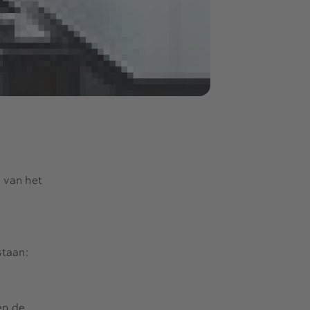
 van het
staan:
en de