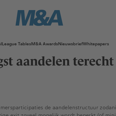
l
League Tables
M&A Awards
Nieuwsbrief
Whitepapers
t aandelen terecht 
emersparticipaties de aandelenstructuur zodan
tige exit zoveel mogelijk wordt beperkt (of mi