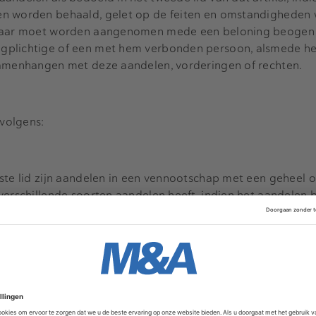
en worden behaald, gelet op de feiten en omstandigheden
 naar moet worden aangenomen mede een beloning beogen t
gplichtige of een met hem verbonden persoon, alsmede h
samenhangen met deze aandelen, vorderingen of rechten.
rvolgens:
ste lid zijn aandelen in een vennootschap met een geheel of
verschillende soorten aandelen heeft, indien het aandelen b
re soorten én het totale geplaatste aandelenkapitaal van di
 dan 10% van het totale geplaatste aandelenkapitaal van de
minste 15% dividend per jaar.