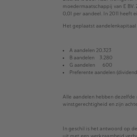
moedermaatschappij van E BV. Z
0,01 per aandeel. In 2011 heeft 
Het geplaatst aandelenkapitaal 
A aandelen 20.323
B aandelen 3.280
G aandelen 600
Preferente aandelen (dividen
Alle aandelen hebben dezelfde
winstgerechtigheid en zijn acht
In geschil is het antwoord op d
uit met een werkzaamheid verban