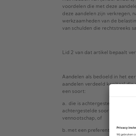
voordelen die met deze aandel
deze aandelen zijn verkregen,
werkzaamheden van de belastin
van schulden die rechtstreeks 
Lid 2 van dat artikel bepaalt ve
Aandelen als bedoeld in het eer
aandelen verdeeld kapitaal die 
een soort:
a. die is achtergesteld bij ande
achtergestelde soort minder is
vennootschap, of
b. met een preferentie van ten 