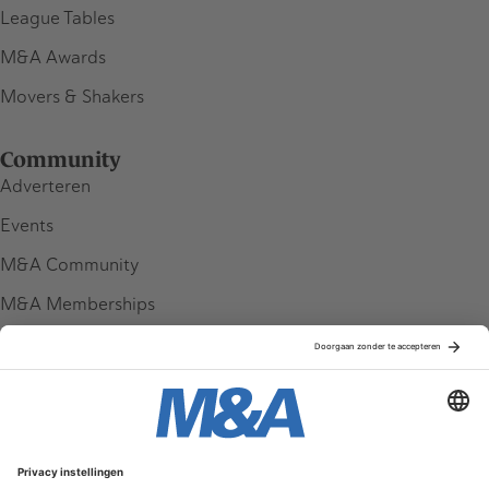
League Tables
M&A Awards
Movers & Shakers
Community
Adverteren
Events
M&A Community
M&A Memberships
League Tables
M&A Magazine
Partners
Service & Contact