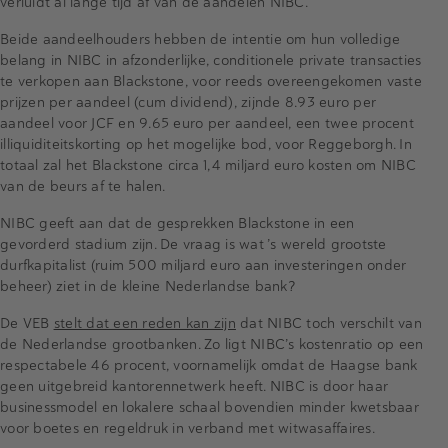
verluidt al lange tijd af van de aandelen NIBC.
Beide aandeelhouders hebben de intentie om hun volledige
belang in NIBC in afzonderlijke, conditionele private transacties
te verkopen aan Blackstone, voor reeds overeengekomen vaste
prijzen per aandeel (cum dividend), zijnde 8.93 euro per
aandeel voor JCF en 9.65 euro per aandeel, een twee procent
illiquiditeitskorting op het mogelijke bod, voor Reggeborgh. In
totaal zal het Blackstone circa 1,4 miljard euro kosten om NIBC
van de beurs af te halen.
NIBC geeft aan dat de gesprekken Blackstone in een
gevorderd stadium zijn. De vraag is wat ’s wereld grootste
durfkapitalist (ruim 500 miljard euro aan investeringen onder
beheer) ziet in de kleine Nederlandse bank?
De VEB
stelt dat een reden kan zijn
dat NIBC toch verschilt van
de Nederlandse grootbanken. Zo ligt NIBC’s kostenratio op een
respectabele 46 procent, voornamelijk omdat de Haagse bank
geen uitgebreid kantorennetwerk heeft. NIBC is door haar
businessmodel en lokalere schaal bovendien minder kwetsbaar
voor boetes en regeldruk in verband met witwasaffaires.