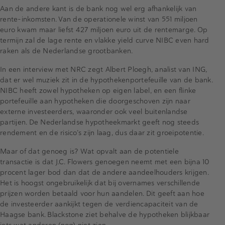
Aan de andere kant is de bank nog wel erg afhankelijk van
rente-inkomsten. Van de operationele winst van 551 miljoen
euro kwam maar liefst 427 miljoen euro uit de rentemarge. Op
termijn zal de lage rente en vlakke yield curve NIBC even hard
raken als de Nederlandse grootbanken.
In een interview met NRC zegt Albert Ploegh, analist van ING,
dat er wel muziek zit in de hypothekenportefeuille van de bank.
NIBC heeft zowel hypotheken op eigen label, en een flinke
portefeuille aan hypotheken die doorgeschoven zijn naar
externe investeerders, waaronder ook veel buitenlandse
partijen. De Nederlandse hypotheekmarkt geeft nog steeds
rendement en de risico’s zijn laag, dus daar zit groeipotentie.
Maar of dat genoeg is? Wat opvalt aan de potentiele
transactie is dat J.C. Flowers genoegen neemt met een bijna 10
procent lager bod dan dat de andere aandeelhouders krijgen.
Het is hoogst ongebruikelijk dat bij overnames verschillende
prijzen worden betaald voor hun aandelen. Dit geeft aan hoe
de investeerder aankijkt tegen de verdiencapaciteit van de
Haagse bank. Blackstone ziet behalve de hypotheken blijkbaar
iets wat anderen (nog) niet zien.