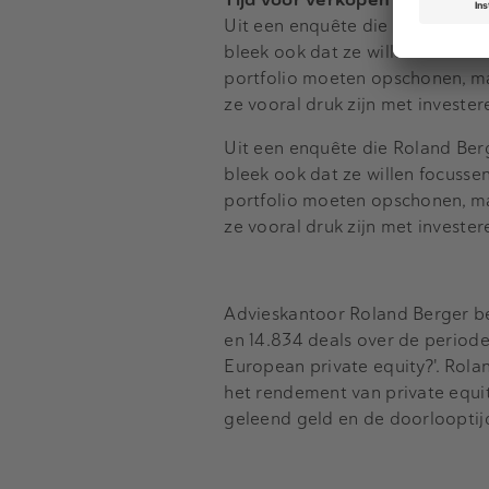
Uit een enquête die Roland Ber
bleek ook dat ze willen focusse
portfolio moeten opschonen, maa
ze vooral druk zijn met investe
Uit een enquête die Roland Ber
bleek ook dat ze willen focusse
portfolio moeten opschonen, maa
ze vooral druk zijn met investe
Advieskantoor Roland Berger be
en 14.834 deals over de periode
European private equity?'. Rolan
het rendement van private equi
geleend geld en de doorlooptijd 