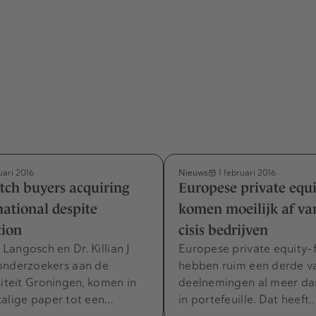
Nieuws
uari 2016
1 februari 2016
ch buyers acquiring
Europese private equ
national despite
komen moeilijk af va
tion
cisis bedrijven
angosch en Dr. Killian J
Europese private equity-
onderzoekers aan de
hebben ruim een derde v
siteit Groningen, komen in
deelnemingen al meer da
talige paper tot een…
in portefeuille. Dat heeft