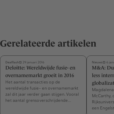
Gerelateerde artikelen
Dealflash
Nieuws
29 januari 2016
6 jan
Deloitte: Wereldwijde fusie- en
M&A: Dut
overnamemarkt groeit in 2016
less inter
Het aantal transacties op de
globaliza
wereldwijde fusie- en overnamemarkt
Magdalena L
zal dit jaar verder gaan stijgen. Vooral
McCarthy, 
het aantal grensoverschrijdende…
Rijksuniver
een Engels