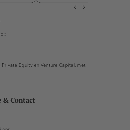
s
box
Private Equity en Venture Capital, met
e & Contact
j ons