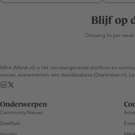
Blijf op
Ontvang 3x per week d
M&A (MenA.nl) is het toonaangevende platform en communit
nieuws, evenementen, een dealdatabase (Dealmaker.nl), L
Onderwerpen
Co
Community Nieuws
Adve
Dealflash
Even
Insights
M&A