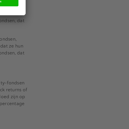
fondsen,
 dat ze hun
ondsen, dat
fondsen,
 dat ze hun
ondsen, dat
ity-fondsen
ck returns of
loed zijn op
 percentage