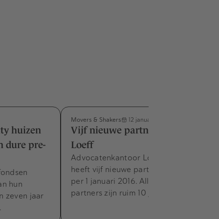
Movers & Shakers
12 januari 2016
ity huizen
Vijf nieuwe partners Loyens &
n dure pre-
Loeff
Advocatenkantoor Loyens & Loeff
heeft vijf nieuwe partners benoemd
fondsen
per 1 januari 2016. Alle kersverse
an hun
partners zijn ruim 10 jaar in…
n zeven jaar
…